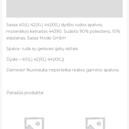
Papildoma informacija
Atsiliepimai (0)
Sassa 40(L) 42(XL) 44(XXL) dydžio rudos spalvos
moteriškos kelnaitės 44390. Sudėtis 90% poliesteris, 10%
elastanas. Sassa Mode GmbH
Spalva- ruda su gelsvais gėlių raštais
Dydis – 40(L) 42(XL) 44(XXL))
Dėmesio! Nuotrauka neperteikia realios gaminio spalvos.
Panašūs produktai