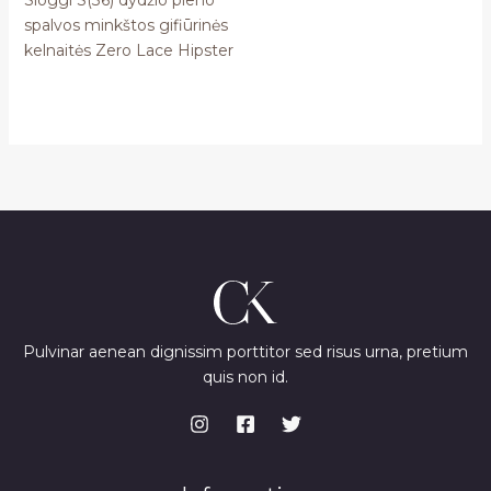
spalvos minkštos gifiūrinės
kelnaitės Zero Lace Hipster
Pulvinar aenean dignissim porttitor sed risus urna, pretium
quis non id.