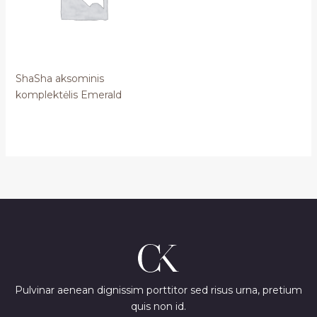
ShaSha aksominis
komplektėlis Emerald
Pulvinar aenean dignissim porttitor sed risus urna, pretium
quis non id.