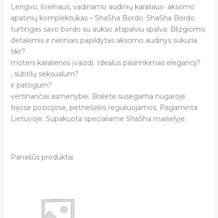
Lengvo, švelnaus, vadinamo audinių karaliaus- aksomo
apatinių komplektukas – ShaSha Bordo. ShaSha Bordo
turtingas savo bordo su aukso atspalviu spalva. Blizgiomis
detalėmis ir nėriniais papildytas aksomo audinys sukuria
tikr?
moters karalienės įvaizdį. Idealus pasirinkimas elegancij?
, subtilų seksualum?
ir patogum?
vertinančiai asmenybei. Braletė susegama nugaroje
trijose pozicijose, petnešėlės reguliuojamos. Pagaminta
Lietuvoje. Supakuota specialiame ShaSha maišelyje.
Panašūs produktai