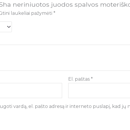
Sha neriniuotos juodos spalvos moterišk
ūtini laukeliai pažymėti
*
El. paštas
*
goti vardą, el. pašto adresą ir interneto puslapį, kad jų ne