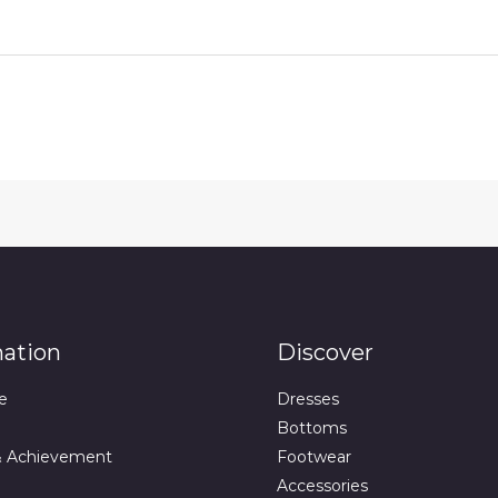
mation
Discover
e
Dresses
Bottoms
& Achievement
Footwear
Accessories