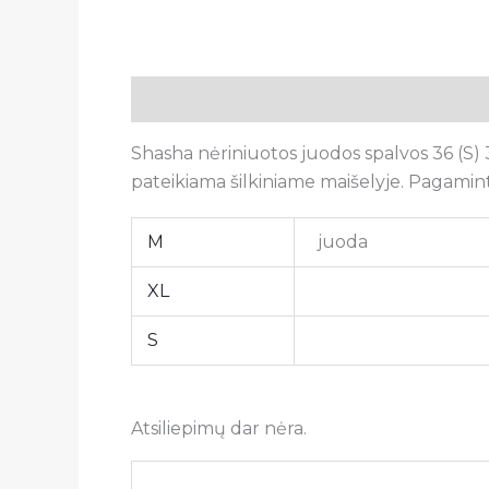
Aprašymas
Papildoma informacija
A
Shasha nėriniuotos juodos spalvos 36 (S) 
pateikiama šilkiniame maišelyje. Pagamint
M
juoda
XL
S
Atsiliepimų dar nėra.