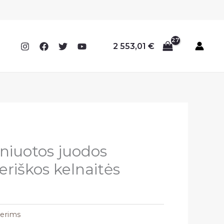
2 553,01
€
niuotos juodos
eriškos kelnaitės
terims