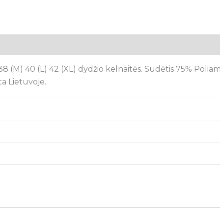
tsiliepimai (0)
38 (M) 40 (L) 42 (XL) dydžio kelnaitės. Sudėtis 75% Poli
a Lietuvoje.