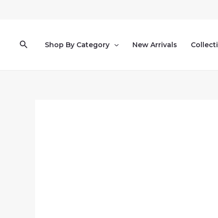
Pereiti
prie
turinio
Paieška
Shop By Category
New Arrivals
Collect