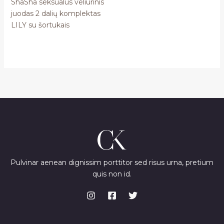
ShaSha seksualus veliūrinis
juodas 2 dalių komplektas
LILY su šortukais
Pulvinar aenean dignissim porttitor sed risus urna, pretium
quis non id.