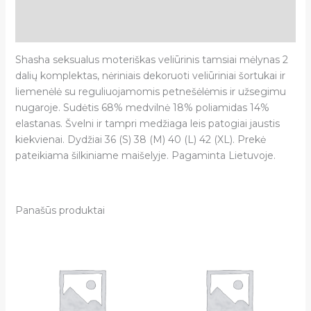
Papildoma informacija
Atsiliepimai (0)
Shasha seksualus moteriškas veliūrinis tamsiai mėlynas 2
dalių komplektas, nėriniais dekoruoti veliūriniai šortukai ir
liemenėlė su reguliuojamomis petnešėlėmis ir užsegimu
nugaroje. Sudėtis 68% medvilnė 18% poliamidas 14%
elastanas. Švelni ir tampri medžiaga leis patogiai jaustis
kiekvienai. Dydžiai 36 (S) 38 (M) 40 (L) 42 (XL). Prekė
pateikiama šilkiniame maišelyje. Pagaminta Lietuvoje.
Panašūs produktai