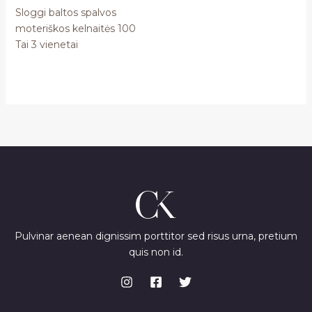
Sloggi baltos spalvos
moteriškos kelnaitės 100
Tai 3 vienetai
Pulvinar aenean dignissim porttitor sed risus urna, pretium
quis non id.