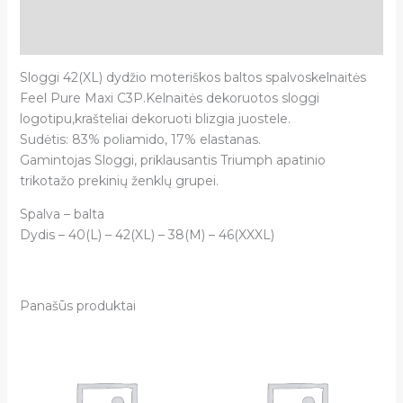
Papildoma informacija
Atsiliepimai (0)
Sloggi 42(XL) dydžio moteriškos baltos spalvoskelnaitės
Feel Pure Maxi C3P.Kelnaitės dekoruotos sloggi
logotipu,krašteliai dekoruoti blizgia juostele.
Sudėtis: 83% poliamido, 17% elastanas.
Gamintojas Sloggi, priklausantis Triumph apatinio
trikotažo prekinių ženklų grupei.
Spalva – balta
Dydis – 40(L) – 42(XL) – 38(M) – 46(XXXL)
Panašūs produktai