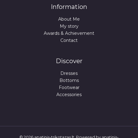
Information
About Me
My story
Awards & Achievement
Contact
Discover
Dresses
Bottoms
Footwear
Accessories
© 2026 apatinis-trikotazas.lt. Powered by apatinis-