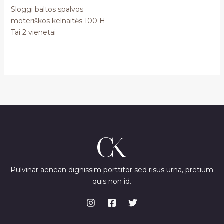
Sloggi baltos spalvos
moteriškos kelnaitės 100 H
Tai 2 vienetai
Pulvinar aenean dignissim porttitor sed risus urna, pretium
quis non id.