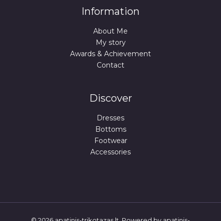
Information
About Me
My story
Awards & Achievement
Contact
Discover
Dresses
Bottoms
Footwear
Accessories
© 2026 apatinis-trikotazas.lt. Powered by apatinis-