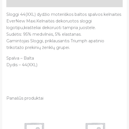
Atsiliepimai (0)
Sloggi 44(XXL) dydžio moteriškos baltos spalvos kelnaitės
EverNew Maxi.Kelnaitės dekoruotos sloggi
logotipu,krašteliai dekoruoti tampria juostele.
Sudėtis: 95% medvilnės, 5% elastanas.
Gamintojas Sloggi, priklausantis Triumph apatinio
trikotažo prekinių ženklų grupei.
Spalva – Balta
Dydis – 44(XXL)
Panašūs produktai