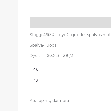
Aprašymas
Papildoma informacija
A
Sloggi 46(3XL) dydžio juodos spalvos mote
Spalva- juoda
Dydis – 46(3XL) – 38(M)
46
42
Atsiliepimų dar nėra.