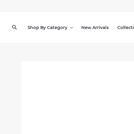
Pereiti
prie
turinio
Paieška
Shop By Category
New Arrivals
Collect