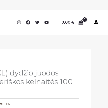
0,00
€
XL) dydžio juodos
eriškos kelnaitės 100
terims