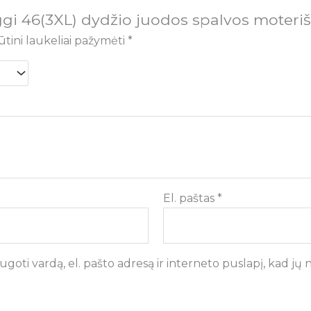
gi 46(3XL) dydžio juodos spalvos moteriš
ūtini laukeliai pažymėti
*
El. paštas
*
goti vardą, el. pašto adresą ir interneto puslapį, kad jų ne