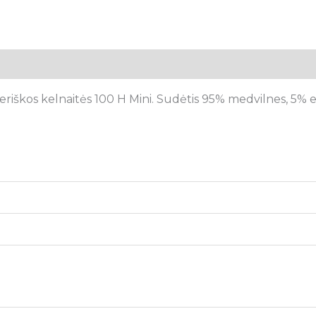
tsiliepimai (0)
riškos kelnaitės 100 H Mini. Sudėtis 95% medvilnes, 5% e