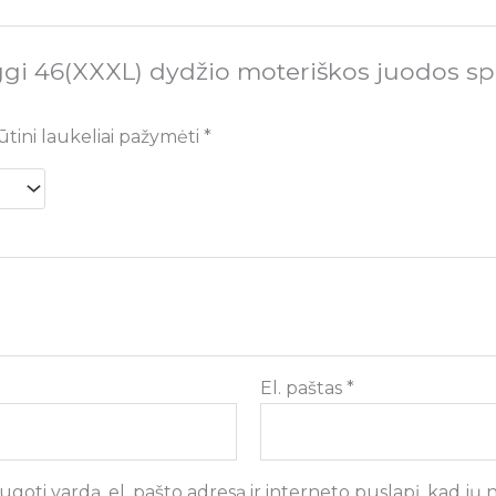
ggi 46(XXXL) dydžio moteriškos juodos sp
ūtini laukeliai pažymėti
*
El. paštas
*
goti vardą, el. pašto adresą ir interneto puslapį, kad jų ne