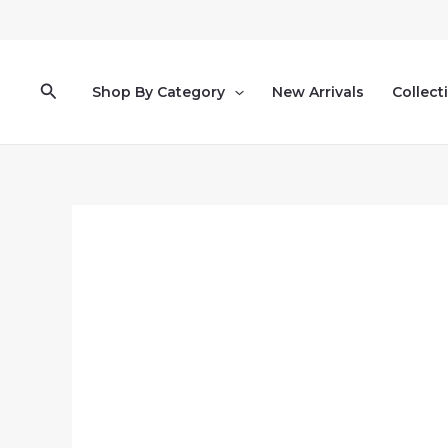
Pereiti
prie
turinio
Paieška
Shop By Category
New Arrivals
Collect