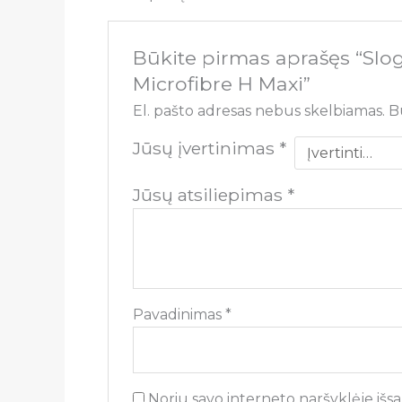
Būkite pirmas aprašęs “Slo
Microfibre H Maxi”
El. pašto adresas nebus skelbiamas.
B
Jūsų įvertinimas
*
Jūsų atsiliepimas
*
Pavadinimas
*
Noriu savo interneto naršyklėje išsau