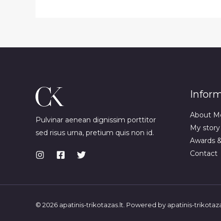
Infor
About M
Pulvinar aenean dignissim porttitor
My story
sed risus urna, pretium quis non id.
Awards 
Contact
© 2026 apatinis-trikotazas.lt. Powered by apatinis-trikotaza