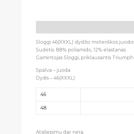
Aprašymas
Papildoma informacija
A
Sloggi 46(XXXL) dydžio moteriškos juodos 
Sudėtis: 88% poliamido, 12% elastanas.
Gamintojas Sloggi, priklausantis Triumph 
Spalva – juoda
Dydis – 46(XXXL)
46
48
Atsiliepimų dar nėra.