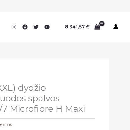
8 341,57
€
XXL) dydžio
juodos spalvos
/7 Microfibre H Maxi
terims