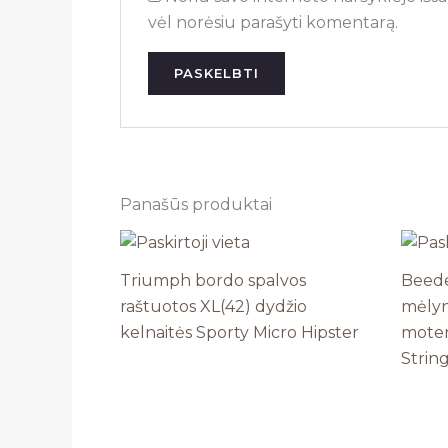
vėl norėsiu parašyti komentarą.
Panašūs produktai
Triumph bordo spalvos
Beede
raštuotos XL(42) dydžio
mėlyn
kelnaitės Sporty Micro Hipster
moter
Strin