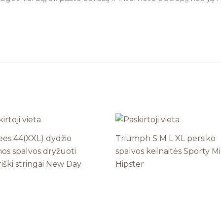
es 44(XXL) dydžio
Triumph S M L XL persiko
os spalvos dryžuoti
spalvos kelnaitės Sporty M
iški stringai New Day
Hipster
g