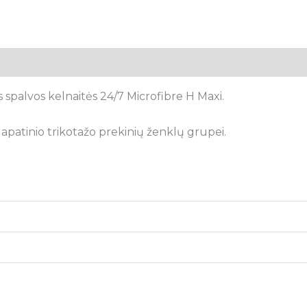
tsiliepimai (0)
spalvos kelnaitės 24/7 Microfibre H Maxi.
apatinio trikotažo prekinių ženklų grupei.