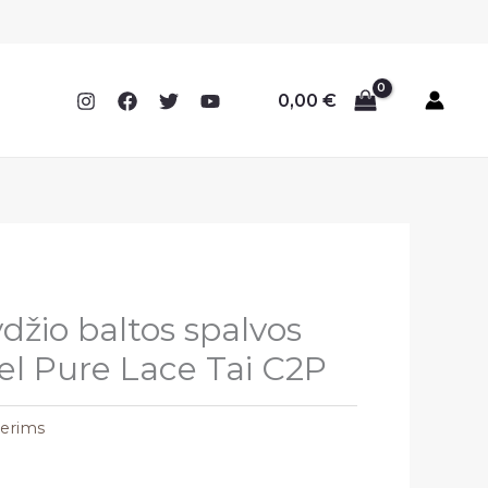
0,00
€
džio baltos spalvos
eel Pure Lace Tai C2P
terims