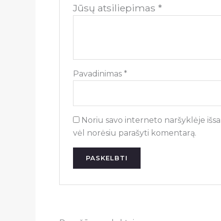
Jūsų atsiliepimas
*
Pavadinimas
*
Noriu savo interneto naršyklėje išsau
vėl norėsiu parašyti komentarą.