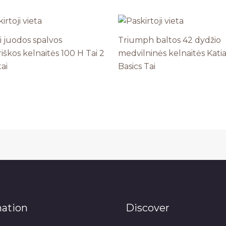
i juodos spalvos
Triumph baltos 42 dydžio
iškos kelnaitės 100 H Tai 2
medvilninės kelnaitės Kati
ai
Basics Tai
mation
Discover