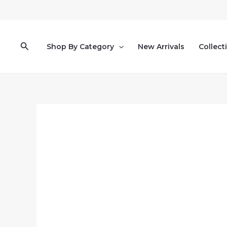
Pereiti
prie
turinio
Paieška
Shop By Category
New Arrivals
Collect