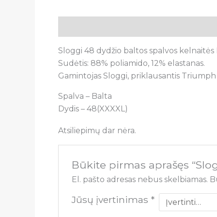
Aprašymas
Atsiliepimai (0)
Sloggi 48 dydžio baltos spalvos kelnaitės 
Sudėtis: 88% poliamido, 12% elastanas.
Gamintojas Sloggi, priklausantis Triumph 
Spalva – Balta
Dydis – 48(XXXXL)
Atsiliepimų dar nėra.
Būkite pirmas aprašęs “Slog
El. pašto adresas nebus skelbiamas.
B
Jūsų įvertinimas
*