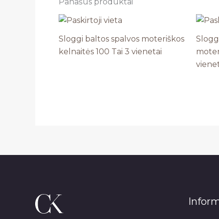
Panašūs produktai
Sloggi baltos spalvos moteriškos
Slogg
kelnaitės 100 Tai 3 vienetai
moter
vienet
Infor