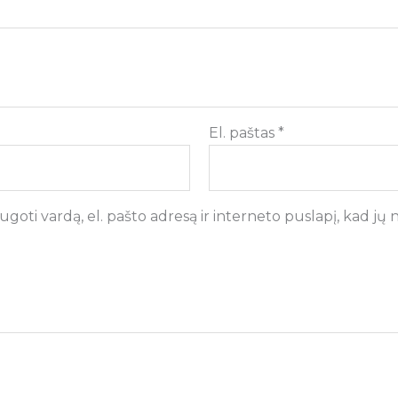
El. paštas
*
goti vardą, el. pašto adresą ir interneto puslapį, kad jų ne