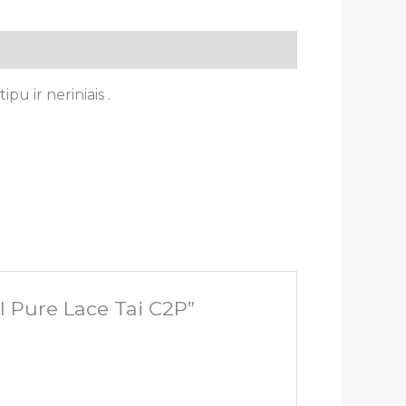
u ir neriniais .
l Pure Lace Tai C2P”