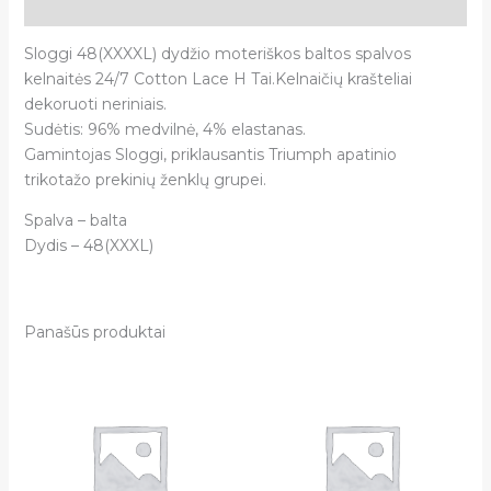
Atsiliepimai (0)
Sloggi 48(XXXXL) dydžio moteriškos baltos spalvos
kelnaitės 24/7 Cotton Lace H Tai.Kelnaičių krašteliai
dekoruoti neriniais.
Sudėtis: 96% medvilnė, 4% elastanas.
Gamintojas Sloggi, priklausantis Triumph apatinio
trikotažo prekinių ženklų grupei.
Spalva – balta
Dydis – 48(XXXL)
Panašūs produktai