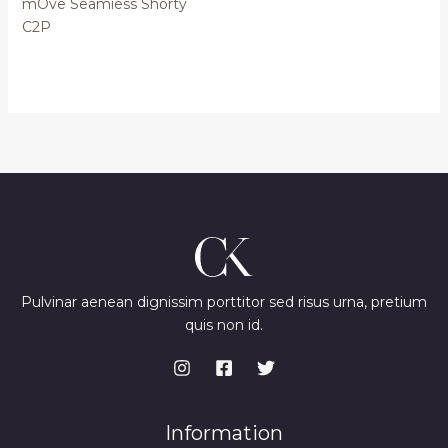
mOve Seamiess Shorty
C2P
Pulvinar aenean dignissim porttitor sed risus urna, pretium
quis non id.
Information