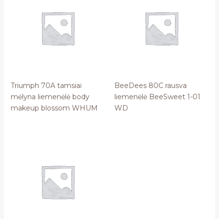
Triumph 70A tamsiai
BeeDees 80C rausva
mėlyna liemenėlė body
liemenėlė BeeSweet 1-01
makeup blossom WHUM
WD