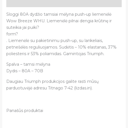
Atsiliepimai (0)
Sloggi 80A dydžio tamsiai mėlyna push-up liemenėlė
Wow Breeze WHU. Liemenėlė pilnai dengia krūtinę ir
suteikia jai puiki?
form?
. Liemenėlė su pakietinimu push-up, su lankeliais,
petnešėlės reguliuojamos. Sudėtis – 10% elastanas, 37%
poliesteris ir 53% poliamidas. Gamintojas Triumph.
Spalva – tamsi mėlyna
Dydis – 80A – 70B
Daugiau Triumph produkcijos galite rasti mūsų
parduotuvėjė adresu Titnago 7-42 (lizdas.in).
Panašūs produktai