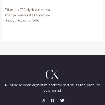
Triumph 75C dydžio melsva
marga neriniuota liemenėlė
Elusive Essence WH
Pulvinar aenean dignissim porttitor sed risus urna, pretium
quis non id.