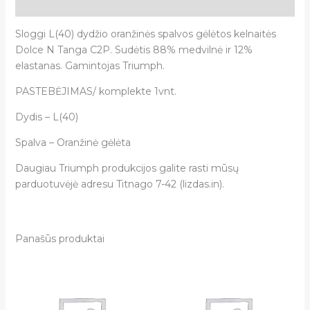
Atsiliepimai (0)
Sloggi L(40) dydžio oranžinės spalvos gėlėtos kelnaitės
Dolce N Tanga C2P. Sudėtis 88% medvilnė ir 12%
elastanas.
Gamintojas
Triumph.
PASTEBĖJIMAS/ komplekte 1vnt.
Dydis – L(40)
Spalva – Oranžinė gėlėta
Daugiau Triumph produkcijos galite rasti mūsų
parduotuvėjė adresu Titnago 7-42 (lizdas.in).
Panašūs produktai