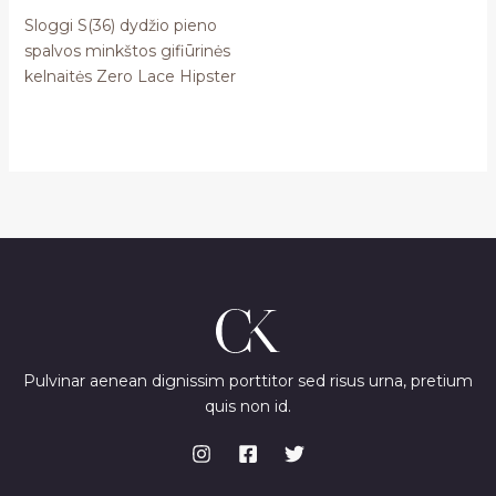
Sloggi S(36) dydžio pieno
spalvos minkštos gifiūrinės
kelnaitės Zero Lace Hipster
Pulvinar aenean dignissim porttitor sed risus urna, pretium
quis non id.