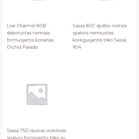
Lise Charmel 80B
Sassa 80C dydžio rožinės
dekoruotas neriniais
spalvos neriniuotas
formuojantis korsetas
koreguojantis triko Sassa
Orchid Paradis
904
Sassa 75D rausvai violetinės
spalvos formojantis triko su