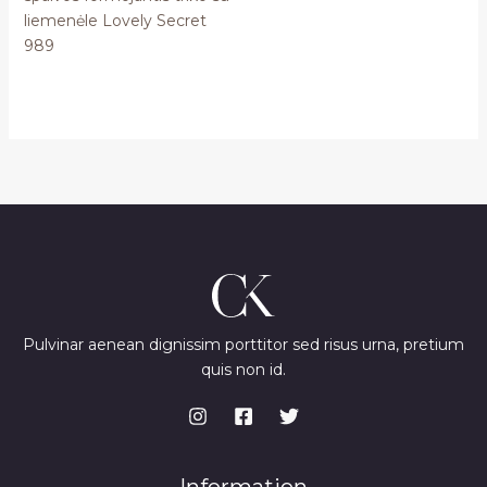
liemenėle Lovely Secret
989
Pulvinar aenean dignissim porttitor sed risus urna, pretium
quis non id.