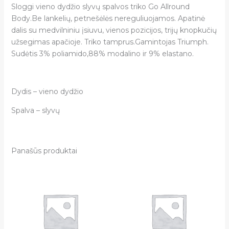
Sloggi vieno dydžio slyvų spalvos triko Go Allround
Body.Be lankelių, petnešėlės nereguliuojamos. Apatinė
dalis su medvilniniu įsiuvu, vienos pozicijos, trijų knopkučių
užsegimas apačioje. Triko tamprus.Gamintojas Triumph.
Sudėtis 3% poliamido,88% modalino ir 9% elastano.
Dydis – vieno dydžio
Spalva – slyvų
Panašūs produktai