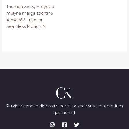
Triumph XS, S, M dydžio
mėlyna marga sportinė
liemenėlė Triaction
Seamless Motion N
Pulvinar aenean dignissim porttitor sed risus urna, pretium
quis non id.