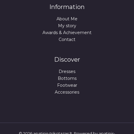
Information
About Me
My story
Awards & Achievement
Contact
Discover
Dresses
Bottoms
Footwear
Accessories
© 2026 apatinis-trikotazas.lt. Powered by apatinis-