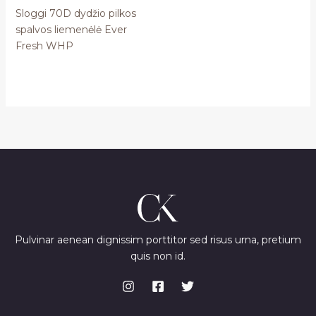
Sloggi 70D dydžio pilkos
spalvos liemenėlė Ever
Fresh WHP
Pulvinar aenean dignissim porttitor sed risus urna, pretium
quis non id.