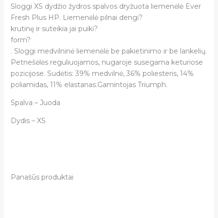
Sloggi XS dydžio žydros spalvos dryžuota liemenėlė Ever
Fresh Plus HP. Liemenėlė pilnai dengi?
krutinę ir suteikia jai puiki?
form?
. Sloggi medvilninė liemenėlė be pakietinimo ir be lankelių.
Petnešėlės reguliuojamos, nugaroje susegama keturiose
pozicijose. Sudėtis: 39% medvilnė, 36% poliesteris, 14%
poliamidas, 11% elastanas.Gamintojas Triumph.
Spalva – Juoda
Dydis – XS
Panašūs produktai