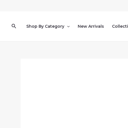
Pereiti
prie
turinio
Paieška
Shop By Category
New Arrivals
Collect