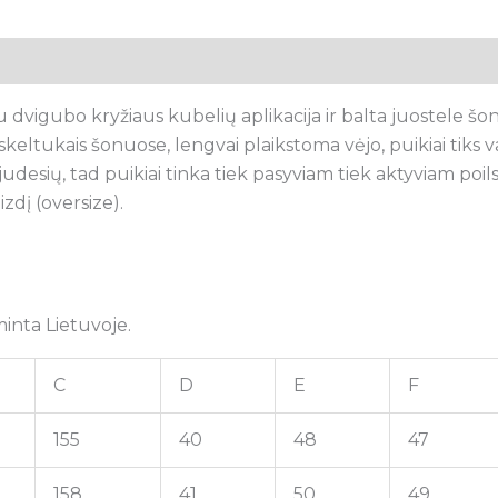
 su dvigubo kryžiaus kubelių aplikacija ir balta juostele 
 skeltukais šonuose, lengvai plaikstoma vėjo, puikiai tiks 
 judesių, tad puikiai tinka tiek pasyviam tiek aktyviam poils
izdį (oversize).
inta Lietuvoje.
C
D
E
F
155
40
48
47
158
41
50
49