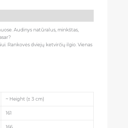
šonuose. Audinys natūralus, minkštas,
vasar?
iui. Rankovės dviejų ketvirčių ilgio. Vienas
~ Height (± 3 cm)
161
166