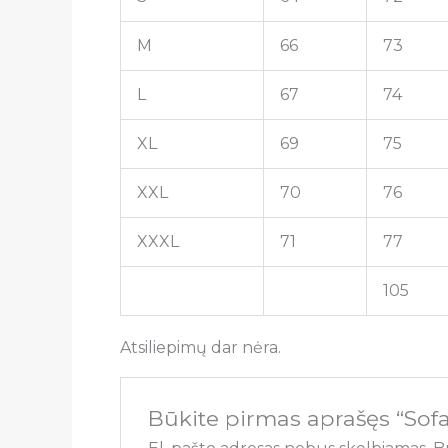
M
66
73
L
67
74
XL
69
75
XXL
70
76
XXXL
71
77
105
Atsiliepimų dar nėra.
Būkite pirmas aprašęs “Sofa 