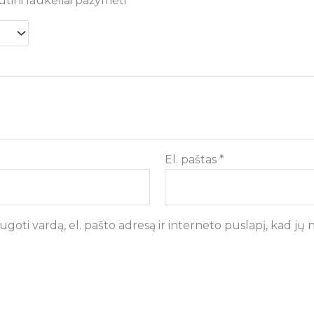
ūtini laukeliai pažymėti
*
El. paštas
*
goti vardą, el. pašto adresą ir interneto puslapį, kad jų ne