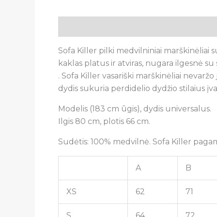
Aprašymas
Atsiliepimai (0)
Sofa Killer pilki medvilniniai marškinėliai
kaklas platus ir atviras, nugara ilgesnė su
. Sofa Killer vasariški marškinėliai nevaržo
dydis sukuria perdidelio dydžio stilaius įva
Modelis (183 cm ūgis), dydis universalus.
Ilgis 80 cm, plotis 66 cm.
Sudėtis: 100% medvilnė. Sofa Killer pagam
A
B
XS
62
71
S
64
72