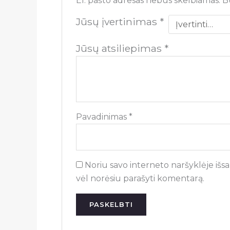
El. pašto adresas nebus skelbiamas.
B
Jūsų įvertinimas
*
Jūsų atsiliepimas
*
Pavadinimas
*
Noriu savo interneto naršyklėje išsau
vėl norėsiu parašyti komentarą.