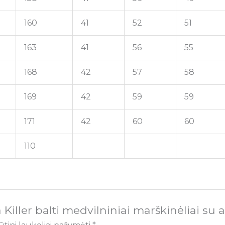
160
41
52
51
163
41
56
55
168
42
57
58
169
42
59
59
171
42
60
60
110
Killer balti medvilniniai marškinėliai su a