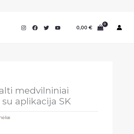
0,00
€
alti medvilniniai
 su aplikacija SK
nėliai