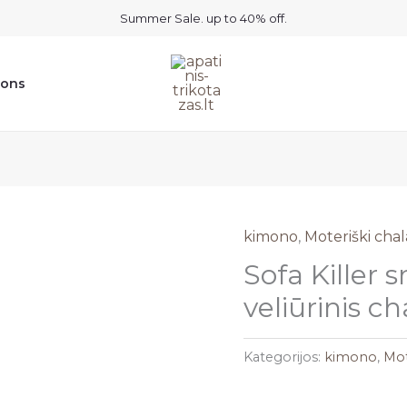
Summer Sale. up to 40% off.
ions
kimono
,
Moteriški chal
Sofa Killer
veliūrinis ch
Kategorijos:
kimono
,
Mot