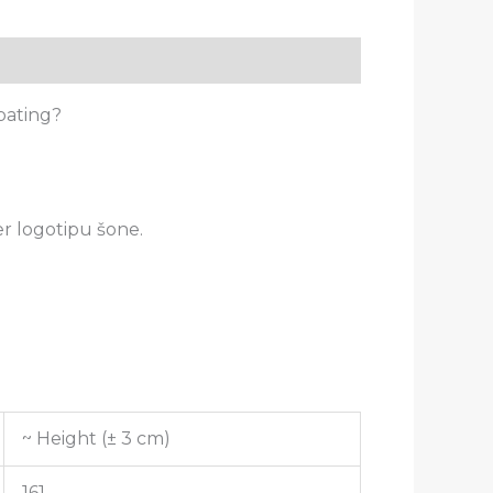
įpating?
r logotipu šone.
~ Height (± 3 cm)
161