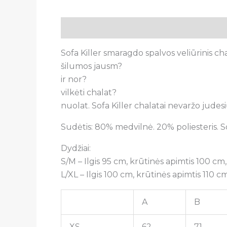
Aprašymas
Papildoma informacija
A
Sofa Killer smaragdo spalvos veliūrinis ch
šilumos jausm?
ir nor?
vilkėti chalat?
nuolat. Sofa Killer chalatai nevaržo judesių
Sudėtis: 80% medvilnė. 20% poliesteris. So
Dydžiai:
S/M – Ilgis 95 cm, krūtinės apimtis 100 cm
L/XL – Ilgis 100 cm, krūtinės apimtis 110 c
A
B
XS
62
71