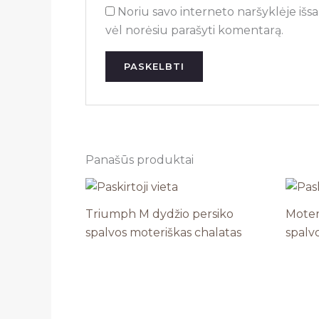
Noriu savo interneto naršyklėje išsau
vėl norėsiu parašyti komentarą.
Panašūs produktai
Triumph M dydžio persiko
Moter
spalvos moteriškas chalatas
spalv