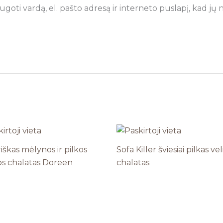
goti vardą, el. pašto adresą ir interneto puslapį, kad jų ne
iškas mėlynos ir pilkos
Sofa Killer šviesiai pilkas vel
os chalatas Doreen
chalatas