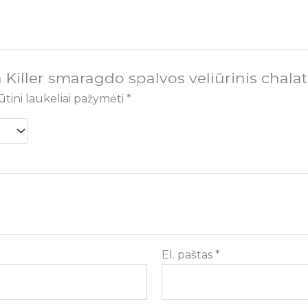
 Killer smaragdo spalvos veliūrinis chalat
ūtini laukeliai pažymėti
*
El. paštas
*