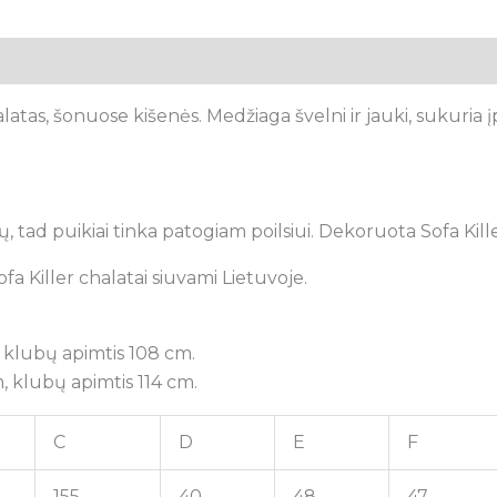
tsiliepimai (0)
alatas, šonuose kišenės. Medžiaga švelni ir jauki, sukuria 
, tad puikiai tinka patogiam poilsiui.
Dekoruota Sofa Kille
fa Killer chalatai siuvami Lietuvoje.
, klubų apimtis 108 cm.
m, klubų apimtis 114 cm.
C
D
E
F
155
40
48
47