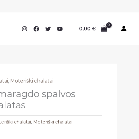
0,00
€
atai
,
Moteriški chalatai
 smaragdo spalvos
alatas
eriški chalatai
,
Moteriški chalatai