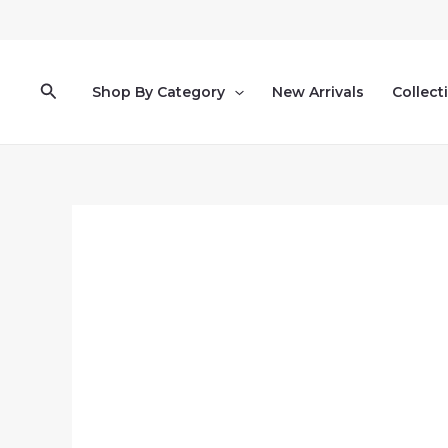
Pereiti
prie
turinio
Paieška
Shop By Category
New Arrivals
Collect