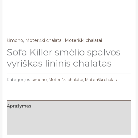
kimono
,
Moteriški chalatai
,
Moteriški chalatai
Sofa Killer smėlio spalvos
vyriškas lininis chalatas
Kategorijos:
kimono
,
Moteriški chalatai
,
Moteriški chalatai
Aprašymas
Papildoma informacija
Atsiliepimai (0)