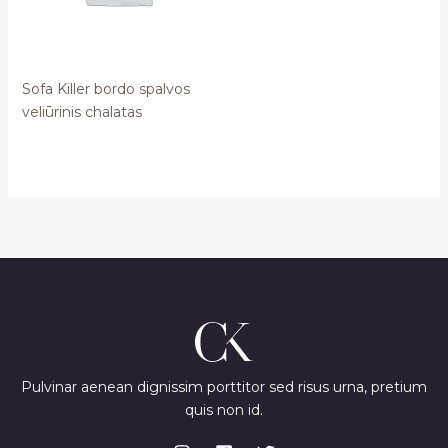
Sofa Killer bordo spalvos
veliūrinis chalatas
Pulvinar aenean dignissim porttitor sed risus urna, pretium
quis non id.