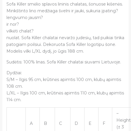
Sofa Killer smėlio splavos lininis chalatas, šonuose kišenės.
Minkštinto lino medžiaga švelni ir jauki, sukuria įpating?
lengvumo jausm?
ir nor?
vilkėti chalat?
nuolat. Sofa Killer chalatai nevaržo judesių, tad puikiai tinka
patogiam poilsiui. Dekoruota Sofa Killer logotipu šone.
Modelis vilki L/XL dydį, jo ūgis 188 cm.
Sudėtis: 100% linas. Sofa Killer chalatai siuvami Lietuvoje.
Dydžiai:
S/M – Ilgis 95 cm, krūtinės apimtis 100 cm, klubų apimtis
108 cm.
L/XL – Ilgis 100 cm, krūtinės apimtis 110 cm, klubų apimtis
114 cm.
~
Height
A
B
C
D
E
F
(± 3