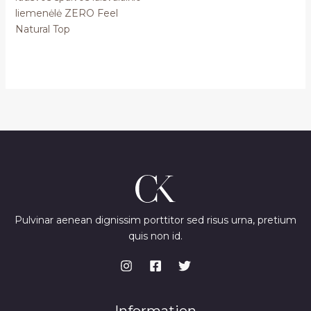
liemenėlė ZERO Feel
Natural Top
Pulvinar aenean dignissim porttitor sed risus urna, pretium
quis non id.