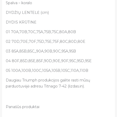
Spalva – koralo
DYDŽIŲ LENTELĖ (cm)
DYDIS KRŪTINĖ
01 70A,70B,70C,75A,75B,75C,80A,80B
02 70D,70E,70F,75D,75E,75F,80C,80D,80E
03 85A,85B,85C,,90A,90B,90C,95A,95B
04 80F,85D,85E,85F,90D,90E,90F,95C,95D,95E
05 100A,100B,100C,105A,105B,105C,110A,110B
Daugiau Triumph produkcijos galite rasti mūsų
parduotuvėjė adresu Titnago 7-42 (lizdas.in).
Panašūs produktai