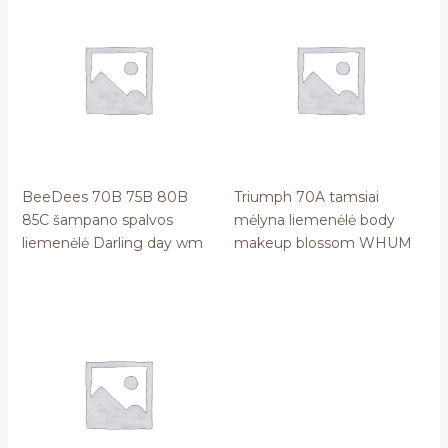
BeeDees 70B 75B 80B
Triumph 70A tamsiai
85C šampano spalvos
mėlyna liemenėlė body
liemenėlė Darling day wm
makeup blossom WHUM