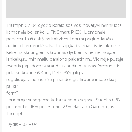
Papildoma informacija
Atsiliepimai (0)
Triumph 02 04 dydžio koralo spalvos inovatyvi nėriniuota
liemenėlė be lankelių Fit Smart P EX . Liemenėlė
pagaminta iš aukštos kokybės ,tobulai priglundančio
audinio.Liemenėlė sukurta taip,kad vienas dydis tiktų net
keliems skirtingiems krūtinės dydžiams.Liemenėlė,be
lankelių,su minimaliu paralono pakietinimu.Vidinėje pusėje
esantis papildomas standaus audinio įsiuvas formuoja ir
prilaiko krutinę iš šonų.Petnešėlių ilgis
reguliuojasi.Liemenėlė pilnai dengia krūtinę ir suteikia jai
puiki?
form?
, nugaroje susegama keturiuose pozicijose. Sudėtis 61%
poliamidas, 16% poliesterio, 23% elastano.Gamintojas
Triumph.
Dydis – 02 – 04