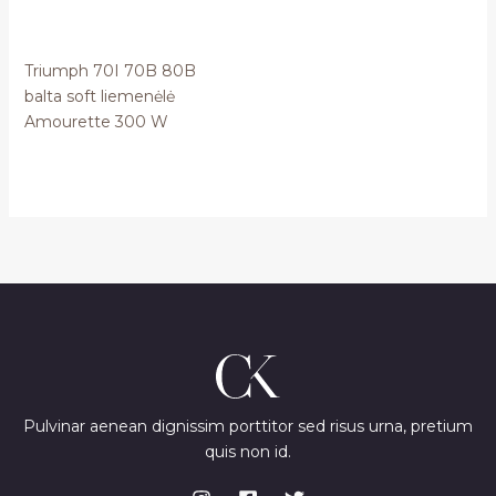
Triumph 70I 70B 80B
balta soft liemenėlė
Amourette 300 W
Pulvinar aenean dignissim porttitor sed risus urna, pretium
quis non id.