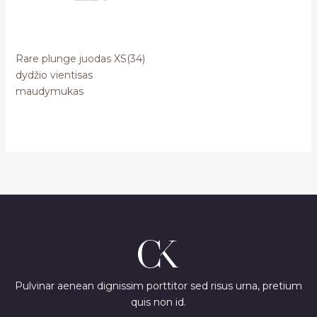
Rare plunge juodas XS(34)
dydžio vientisas
maudymukas
Pulvinar aenean dignissim porttitor sed risus urna, pretium
quis non id.