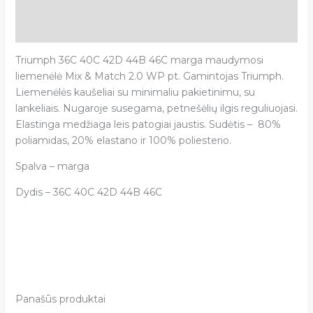
Papildoma informacija
Atsiliepimai (0)
Triumph 36C 40C 42D 44B 46C marga maudymosi
liemenėlė Mix & Match 2.0 WP pt. Gamintojas Triumph.
Liemenėlės kaušeliai su minimaliu pakietinimu, su
lankeliais. Nugaroje susegama, petnešėlių ilgis reguliuojasi.
Elastinga medžiaga leis patogiai jaustis. Sudėtis – 80%
poliamidas, 20% elastano ir 100% poliesterio.
Spalva – marga
Dydis – 36C 40C 42D 44B 46C
Panašūs produktai