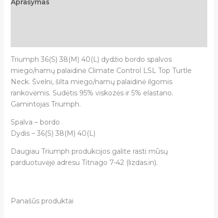
Aprašymas
Papildoma informacija
Atsiliepimai (0)
Triumph 36(S) 38(M) 40(L) dydžio bordo spalvos
miego/namų palaidinė Climate Control LSL Top Turtle
Neck. Švelni, šilta miego/namų palaidinė ilgomis
rankovėmis. Sudėtis 95% viskozės ir 5% elastano.
Gamintojas Triumph.
Spalva – bordo
Dydis – 36(S) 38(M) 40(L)
Daugiau Triumph produkcijos galite rasti mūsų
parduotuvėjė adresu Titnago 7-42 (lizdas.in).
Panašūs produktai