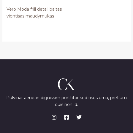
Vero Moda frill detail baltas
vientisas maudymukas
Pulvinar aenean dignissim porttitor sed risus urna, pretium
quis non id.