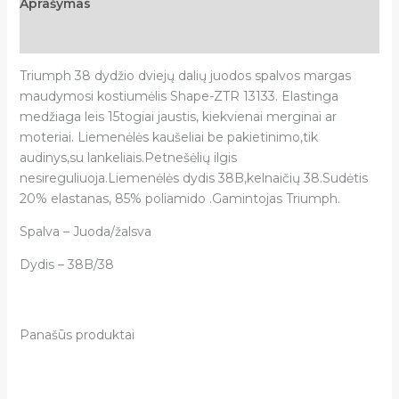
Aprašymas
Atsiliepimai (0)
Triumph 38 dydžio dviejų dalių juodos spalvos margas
maudymosi kostiumėlis Shape-ZTR 13133.
Elastinga
medžiaga leis 15togiai jaustis, kiekvienai merginai ar
moteriai. Liemenėlės kaušeliai be pakietinimo,tik
audinys,su lankeliais.Petnešėlių ilgis
nesireguliuoja.Liemenėlės dydis 38B,kelnaičių 38.Sudėtis
20% elastanas, 85% poliamido .Gamintojas Triumph.
Spalva – Juoda/žalsva
Dydis – 38B/38
Panašūs produktai