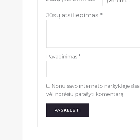
Jūsų atsiliepimas
*
Pavadinimas
*
Noriu savo interneto naršyklėje išsau
vėl norėsiu parašyti komentarą.