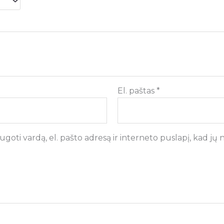
El. paštas
*
goti vardą, el. pašto adresą ir interneto puslapį, kad jų ne