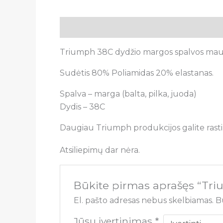
Aprašymas
Atsiliepimai (0)
Triumph 38C dydžio margos spalvos maudy
Sudėtis 80% Poliamidas 20% elastanas.
Spalva – marga (balta, pilka, juoda)
Dydis – 38C
Daugiau Triumph produkcijos galite rasti
Atsiliepimų dar nėra.
Būkite pirmas aprašęs “Tr
El. pašto adresas nebus skelbiamas.
B
Jūsų įvertinimas
*