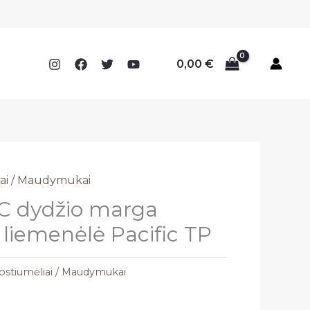
0,00
€
ai / Maudymukai
C dydžio marga
iemenėlė Pacific TP
stiumėliai / Maudymukai