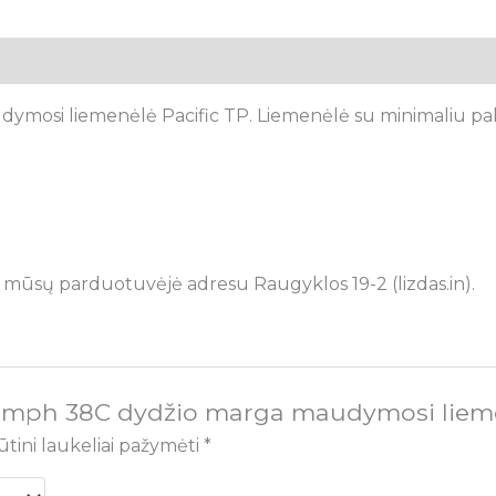
mosi liemenėlė Pacific TP. Liemenėlė su minimaliu pakie
 mūsų parduotuvėjė adresu Raugyklos 19-2 (lizdas.in).
iumph 38C dydžio marga maudymosi lieme
ūtini laukeliai pažymėti
*