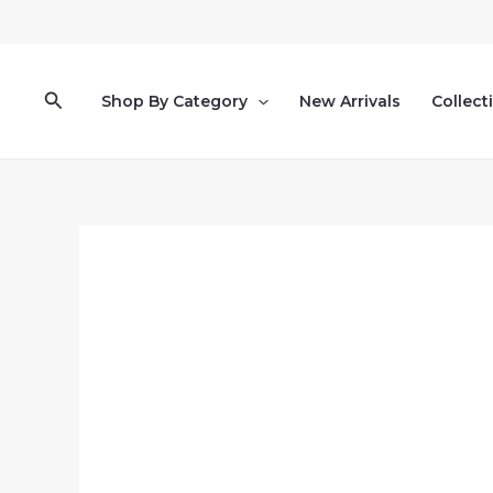
Pereiti
prie
turinio
Paieška
Shop By Category
New Arrivals
Collect