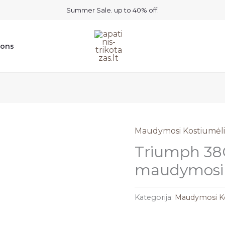
Summer Sale. up to 40% off.
ions
Maudymosi Kostiumėli
Triumph 38
maudymosi l
Kategorija:
Maudymosi Ko