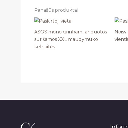
Panašūs produktai
ASOS mono grinham languotos
Noisy
surišamos XXL maudymuko
vient
kelnaitės
Infor