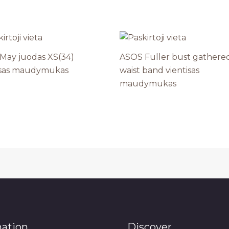
 May juodas XS(34)
ASOS Fuller bust gathere
isas maudymukas
waist band vientisas
maudymukas
mation
Discover