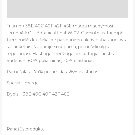
Papildoma informacija
Atsiliepimai (0)
Triumph 38E 40C 40F 42F 46E marga maudymosi
liemenėlė O – Botanical Leaf W 02. Gamintojas Triumph.
Liemenėlės kaušeliai be pakietinimo tik dvigubas audinys,
su lankeliais. Nugaroje susegama, petnešėlių ilgis
reguliuojasi. Elastinga medžiaga leis patogiai jaustis.
Sudėtis – 80% poliamidas, 20% elastanas.
Pamušalas – 74% poliamidas, 26% elastanas.
Spalva – marga
Dydis – 38E 40C 40F 42F 46E
Panašūs produktai