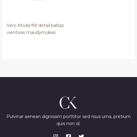
Vero Moda frill detail baltas
vientisas maudymukas
Pulvinar aenean dignissim porttitor sed risus urna, pretium
quis non id.