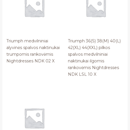
Triumph medvilniniai
Triumph 36(S) 38(M) 40(L)
alyvinės spalvos naktinukai
42(XL) 44(XXL) pilkos
trumpomis rankovėmis
spalvos medvilniniai
Nightdresses NDK 02 X
naktinukai ilgomis
rankovėmis Nightdresses
NDK LSL 10 X