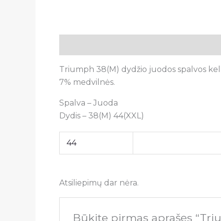
Aprašymas
Papildoma informacija
A
Triumph 38(M) dydžio juodos spalvos keln
7% medvilnės.
Spalva – Juoda
Dydis – 38(M) 44(XXL)
44
Atsiliepimų dar nėra.
Būkite pirmas aprašęs “Tri