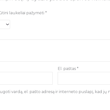
ūtini laukeliai pažymėti
*
El. paštas
*
goti vardą, el. pašto adresą ir interneto puslapį, kad jų ne