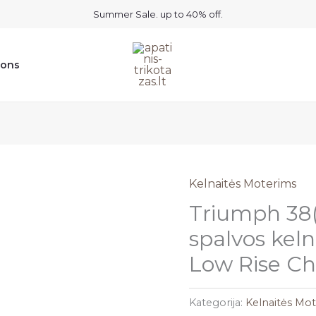
Summer Sale. up to 40% off.
ions
Kelnaitės Moterims
Triumph 38(
spalvos kel
Low Rise C
Kategorija:
Kelnaitės Mo