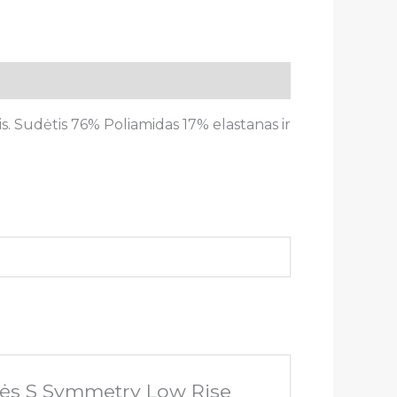
. Sudėtis 76% Poliamidas 17% elastanas ir
tės S Symmetry Low Rise