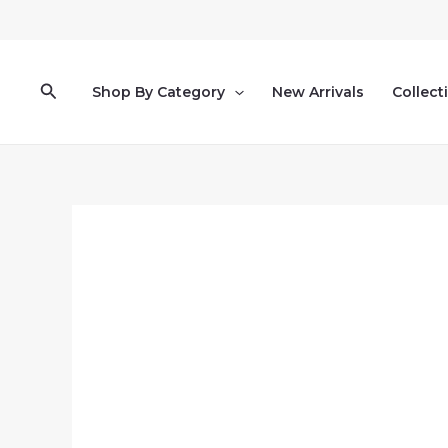
Pereiti
prie
turinio
Paieška
Shop By Category
New Arrivals
Collect