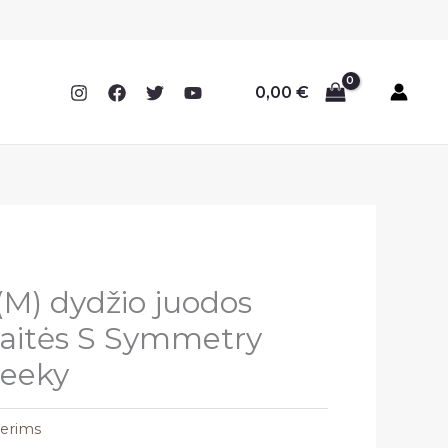
0,00
€
M) dydžio juodos
naitės S Symmetry
heeky
terims