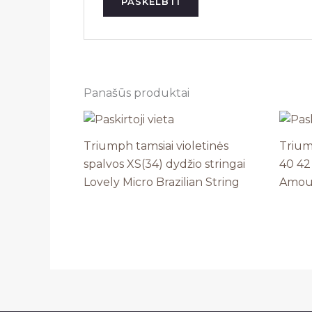
Panašūs produktai
Triumph tamsiai violetinės
Trium
spalvos XS(34) dydžio stringai
40 42
Lovely Micro Brazilian String
Amour