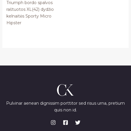
Triumph bordo spalvos
raštuotos XL(42) dydžio
kelnaitės Sporty Micro
Hipster
Pulvinar aenean dignissim porttitor sed risus urna, pretium
quis non id.