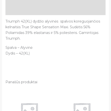
Papildoma informacija
Atsiliepimai (0)
Triumph 42(XL) dydžio alyvinės spalvos koreguojančios
kelnaitės True Shape Sensation Maxi. Sudėtis 56%
Poliamidas 39% elastanas ir 5% poliesteris. Gamintojas
Triumph.
Spalva – Alyvinė
Dydis – 42(XL)
Panašūs produktai