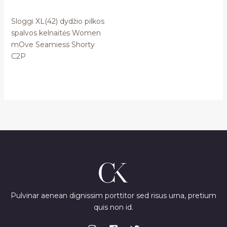
Sloggi XL(42) dydžio pilkos
spalvos kelnaitės Women
mOve Seamiess Shorty
C2P
Pulvinar aenean dignissim porttitor sed risus urna, pretium
quis non id.