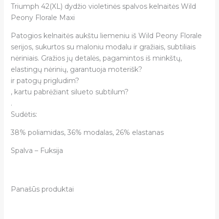
Triumph 42(XL) dydžio violetinės spalvos kelnaitės Wild
Peony Florale Maxi
Patogios kelnaitės aukštu liemeniu iš Wild Peony Florale
serijos, sukurtos su maloniu modalu ir gražiais, subtiliais
nėriniais. Gražios jų detalės, pagamintos iš minkštų,
elastingų nėrinių, garantuoja moterišk?
ir patogų prigludim?
, kartu pabrėžiant silueto subtilum?
.
Sudėtis:
38% poliamidas, 36% modalas, 26% elastanas
Spalva – Fuksija
Panašūs produktai