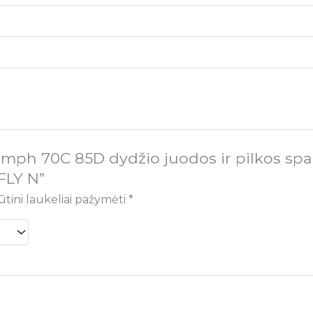
umph 70C 85D dydžio juodos ir pilkos spa
FLY N”
ūtini laukeliai pažymėti
*