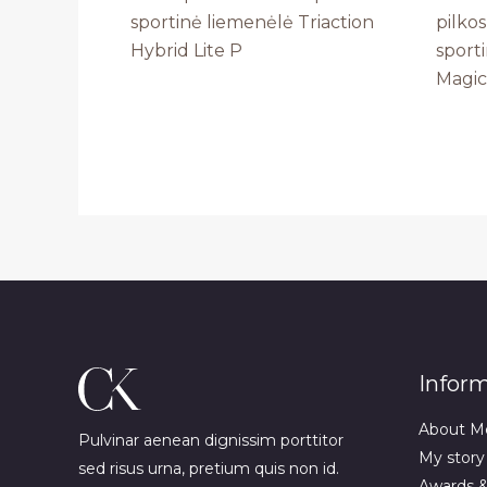
sportinė liemenėlė Triaction
pilkos
Hybrid Lite P
sport
Magic
Infor
About M
Pulvinar aenean dignissim porttitor
My story
sed risus urna, pretium quis non id.
Awards 