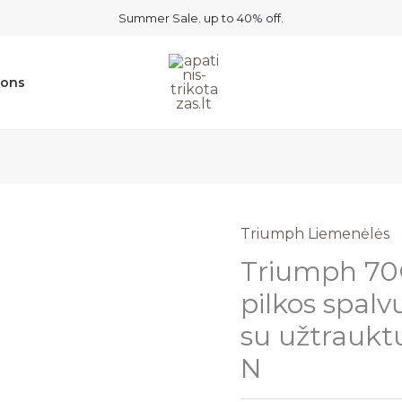
Summer Sale. up to 40% off.
ions
Triumph Liemenėlės
Triumph 70C
pilkos spalv
su užtrauk
N