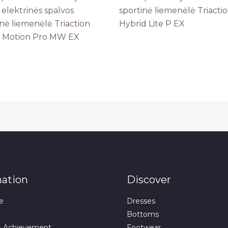
 elektrinės spalvos
sportinė liemenėlė Triacti
inė liemenėlė Triaction
Hybrid Lite P EX
 Motion Pro MW EX
mation
Discover
e
Dresses
Bottoms
& Achievement
Footwear