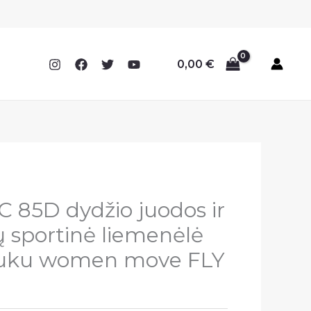
0,00
€
 85D dydžio juodos ir
ų sportinė liemenėlė
tuku women move FLY