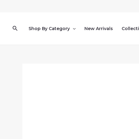
Pereiti
prie
turinio
Paieška
Shop By Category
New Arrivals
Collect