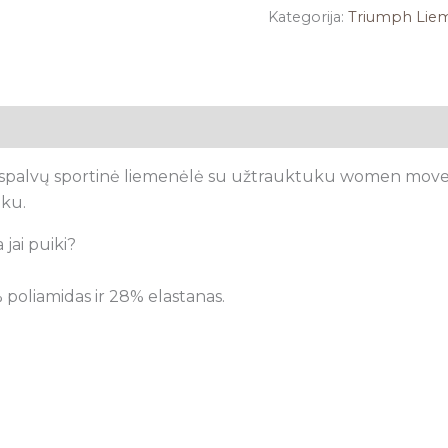
Kategorija:
Triumph Lie
tsiliepimai (0)
s spalvų sportinė liemenėlė su užtrauktuku women mov
uku.
 jai puiki?
 poliamidas ir 28% elastanas.