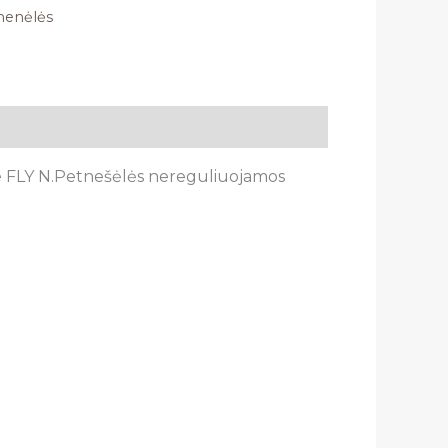
menėlės
e FLY N.Petnešėlės nereguliuojamos