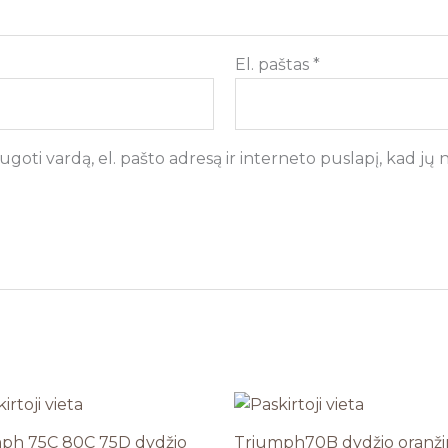
El. paštas
*
goti vardą, el. pašto adresą ir interneto puslapį, kad jų ne
ph 75C 80C 75D dydžio
Triumph70B dydžio oranži