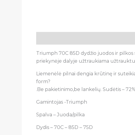
Aprašymas
Papildoma informacija
A
Triumph 70C 85D dydžio juodos ir pilko
priekynėje dalyje užtraukiama užtraukt
Liemenėlė pilnai dengia krūtinę ir suteikia
form?
.Be pakietinimo,be lankelių. Sudėtis – 72%
Gamintojas -Triumph
Spalva – Juoda/pilka
Dydis – 70C – 85D – 75D