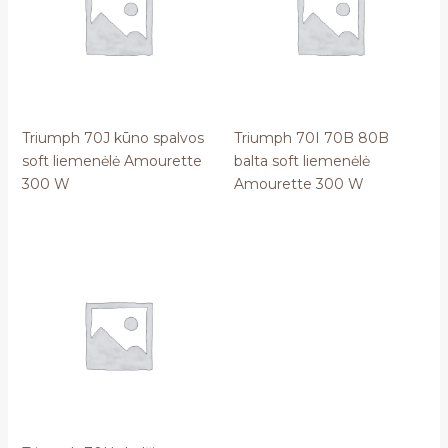
Triumph 70J kūno spalvos
Triumph 70I 70B 80B
soft liemenėlė Amourette
balta soft liemenėlė
300 W
Amourette 300 W