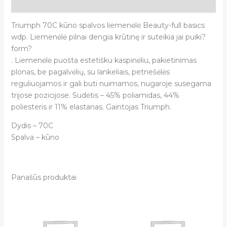
Atsiliepimai (0)
Triumph 70C kūno spalvos liemenėlė Beauty-full basics
wdp. Liemenėlė pilnai dengia krūtinę ir suteikia jai puiki?
form?
. Liemenėlė puošta estetišku kaspinėliu, pakietinimas
plonas, be pagalvėlių, su lankeliais, petnešėlės
reguliuojamos ir gali buti nuimamos, nugaroje susegama
trijose pozicijose. Sudėtis – 45% poliamidas, 44%
poliesteris ir 11% elastanas. Gaintojas Triumph.
Dydis – 70C
Spalva – kūno
Panašūs produktai