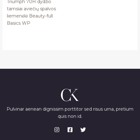
Triumph 70H dydžio
tamsiai aviečių spalvos
liemenėlė Beauty-full
Basics WP
Pulvinar aenean dignissim porttitor sed risus urna, pretium
quis non id.