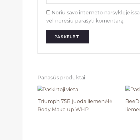
Noriu savo interneto naršyklėje išsau
vėl norėsiu parašyti komentarą.
Panašūs produktai
Triumph 75B juoda liemenėlė
BeeDe
Body Make up WHP
lieme