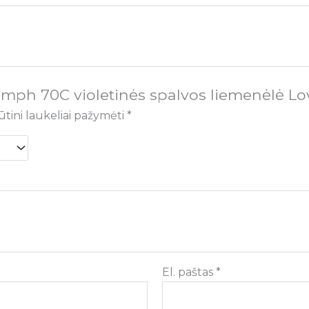
umph 70C violetinės spalvos liemenėlė 
ūtini laukeliai pažymėti
*
El. paštas
*