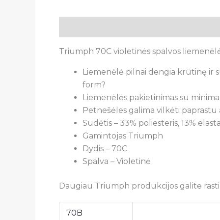
Aprašymas
Papildoma informacija
A
Triumph 70C violetinės spalvos liemenė
Liemenėlė pilnai dengia krūtinę ir su
form?
Liemenėlės pakietinimas su minimali
Petnešėles galima vilkėti paprastu a
Sudėtis – 33% poliesteris, 13% elast
Gamintojas Triumph
Dydis – 70C
Spalva – Violetinė
Daugiau Triumph produkcijos galite rasti
70B