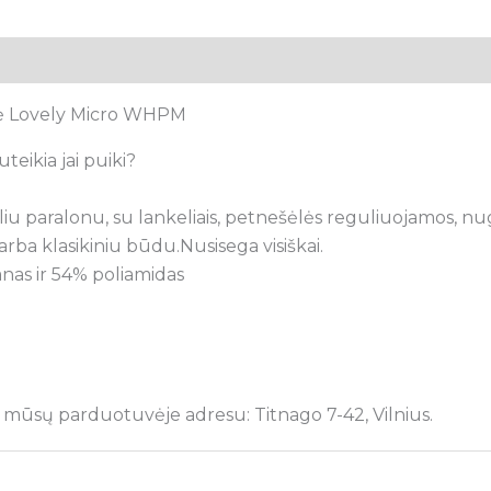
tsiliepimai (0)
lė Lovely Micro WHPM
teikia jai puiki?
u paralonu, su lankeliais, petnešėlės reguliuojamos, nug
rba klasikiniu būdu.Nusisega visiškai.
anas ir 54% poliamidas
 mūsų parduotuvėje adresu: Titnago 7-42, Vilnius.