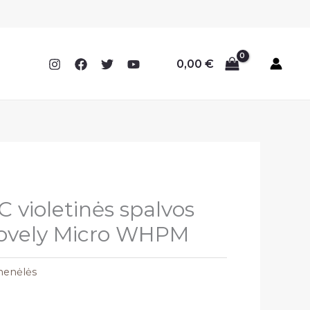
0,00
€
 violetinės spalvos
Lovely Micro WHPM
menėlės