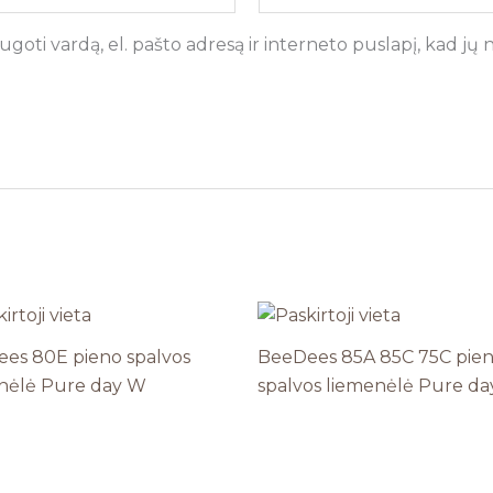
goti vardą, el. pašto adresą ir interneto puslapį, kad jų ne
es 80E pieno spalvos
BeeDees 85A 85C 75C pie
nėlė Pure day W
spalvos liemenėlė Pure da