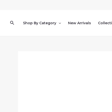
Pereiti
prie
turinio
Paieška
Shop By Category
New Arrivals
Collect