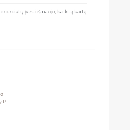
bereiktų įvesti iš naujo, kai kitą kartą
no
y P