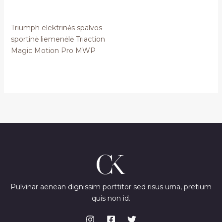
Triumph elektrinės spalvos
sportinė liemenėlė Triaction
Magic Motion Pro MWP
Pulvinar aenean dignissim porttitor sed risus urna, pretium
quis non id.