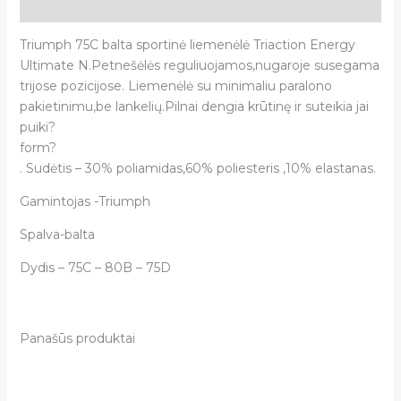
Atsiliepimai (0)
Triumph 75C balta sportinė liemenėlė Triaction Energy
Ultimate N.Petnešėlės reguliuojamos,nugaroje susegama
trijose pozicijose. Liemenėlė su minimaliu paralono
pakietinimu,be lankelių.Pilnai dengia krūtinę ir suteikia jai
puiki?
form?
. Sudėtis – 30% poliamidas,60% poliesteris ,10% elastanas.
Gamintojas -Triumph
Spalva-balta
Dydis – 75C – 80B – 75D
Panašūs produktai