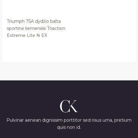
Triumph 75A dydžio balta
sportinė liemenėlė Triaction
Extreme Lite N EX
Pulvinar aenean dignissim porttitor sed risus urna, pretium
quis non id.