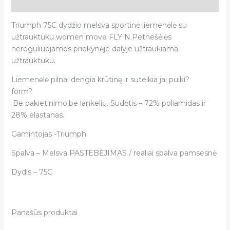
Atsiliepimai (0)
Triumph 75C dydžio melsva sportinė liemenėlė su
užtrauktuku women move FLY N.Petnešėlės
nereguliuojamos priekynėje dalyje užtraukiama
užtrauktuku.
Liemenėlė pilnai dengia krūtinę ir suteikia jai puiki?
form?
.Be pakietinimo,be lankelių. Sudėtis – 72% poliamidas ir
28% elastanas.
Gamintojas -Triumph
Spalva – Melsva PASTEBĖJIMAS / realiai spalva pamsesnė
Dydis – 75C
Panašūs produktai