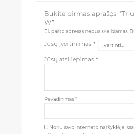
Būkite pirmas aprašęs “Tri
W”
El. pašto adresas nebus skelbiamas.
B
Jūsų įvertinimas
*
Jūsų atsiliepimas
*
Pavadinimas
*
Noriu savo interneto naršyklėje išsau