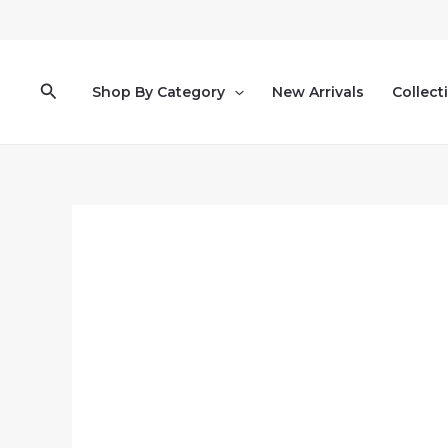
Pereiti
prie
turinio
Paieška
Shop By Category
New Arrivals
Collect