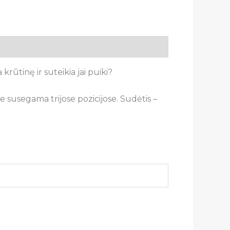
ūtinę ir suteikia jai puiki?
e susegama trijose pozicijose. Sudėtis –