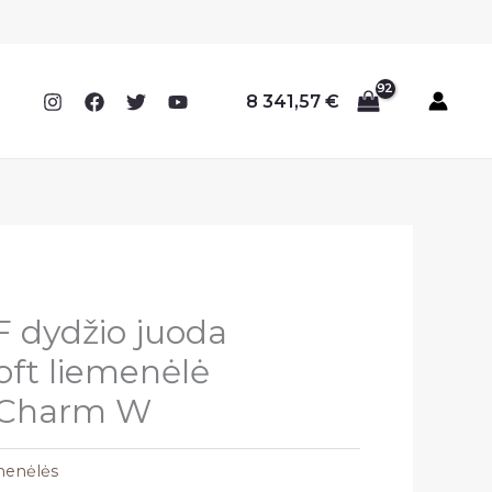
8 341,57
€
 dydžio juoda
oft liemenėlė
 Charm W
menėlės