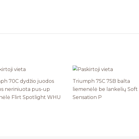
ph 70C dydžio juodos
Triumph 75C 75B balta
os neriniuota pus-up
liemenėlė be lankelių Soft
nėlė Flirt Spotlight WHU
Sensation P