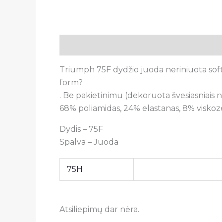
Aprašymas
Papildoma informacija
A
Triumph 75F dydžio juoda neriniuota soft
form?
. Be pakietinimu (dekoruota švesiasniais n
68% poliamidas, 24% elastanas, 8% visko
Dydis – 75F
Spalva – Juoda
75H
Atsiliepimų dar nėra.