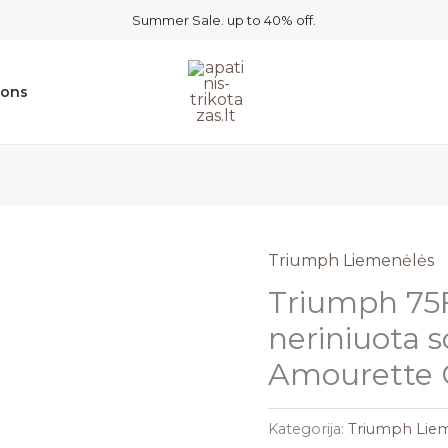
Summer Sale. up to 40% off.
ions
Triumph Liemenėlės
Triumph 75F
neriniuota s
Amourette
Kategorija:
Triumph Lie