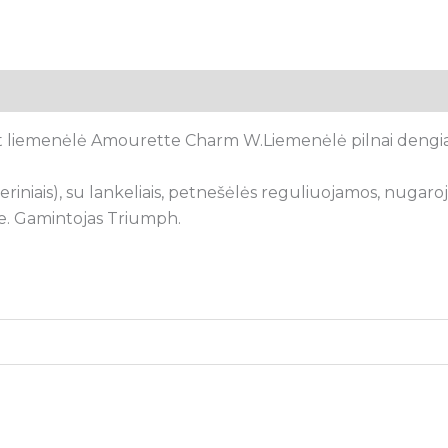
tsiliepimai (0)
 liemenėlė Amourette Charm W.Liemenėlė pilnai dengia kr
eriniais), su lankeliais, petnešėlės reguliuojamos, nugaroj
ze. Gamintojas Triumph.