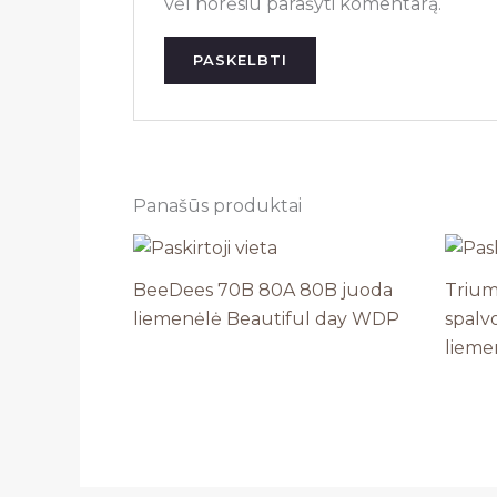
vėl norėsiu parašyti komentarą.
Panašūs produktai
BeeDees 70B 80A 80B juoda
Trium
liemenėlė Beautiful day WDP
spalv
lieme