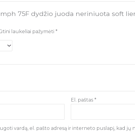
umph 75F dydžio juoda neriniuota soft 
ūtini laukeliai pažymėti
*
El. paštas
*
goti vardą, el. pašto adresą ir interneto puslapį, kad jų ne