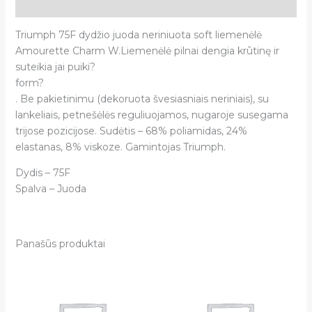
Atsiliepimai (0)
Triumph 75F dydžio juoda neriniuota soft liemenėlė
Amourette Charm W.Liemenėlė pilnai dengia krūtinę ir
suteikia jai puiki?
form?
. Be pakietinimu (dekoruota švesiasniais neriniais), su
lankeliais, petnešėlės reguliuojamos, nugaroje susegama
trijose pozicijose. Sudėtis – 68% poliamidas, 24%
elastanas, 8% viskoze. Gamintojas Triumph.
Dydis – 75F
Spalva – Juoda
Panašūs produktai