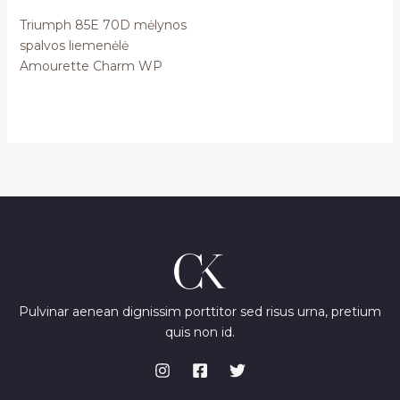
Triumph 85E 70D mėlynos
spalvos liemenėlė
Amourette Charm WP
Pulvinar aenean dignissim porttitor sed risus urna, pretium
quis non id.