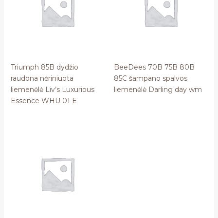
Triumph 85B dydžio
BeeDees 70B 75B 80B
raudona nėriniuota
85C šampano spalvos
liemenėlė Liv’s Luxurious
liemenėlė Darling day wm
Essence WHU 01 E