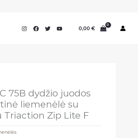
0,00
€
 75B dydžio juodos
rtinė liemenėlė su
Triaction Zip Lite F
menėlės