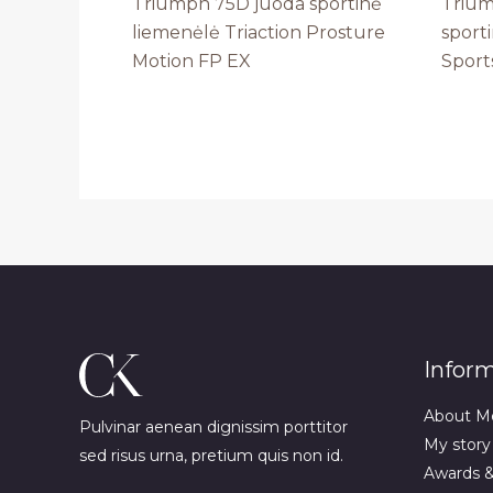
Triumph 75D juoda sportinė
Trium
liemenėlė Triaction Prosture
sport
Motion FP EX
Sport
Infor
About M
Pulvinar aenean dignissim porttitor
My story
sed risus urna, pretium quis non id.
Awards 