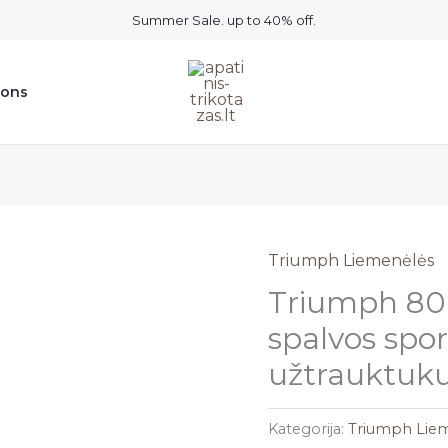
Summer Sale. up to 40% off.
ions
Triumph Liemenėlės
Triumph 80C
spalvos spo
užtrauktuku 
Kategorija:
Triumph Lie