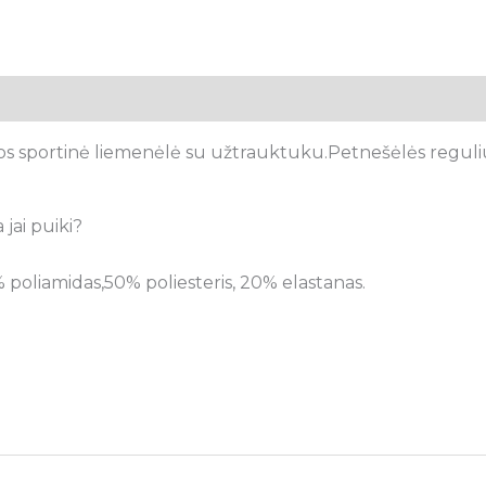
tsiliepimai (0)
lvos sportinė liemenėlė su užtrauktuku.Petnešėlės regu
 jai puiki?
% poliamidas,50% poliesteris, 20% elastanas.