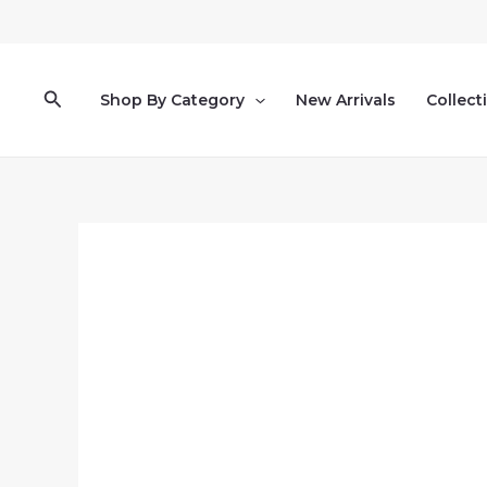
Pereiti
prie
turinio
Paieška
Shop By Category
New Arrivals
Collect