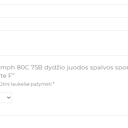
umph 80C 75B dydžio juodos spalvos spor
te F”
ūtini laukeliai pažymėti
*