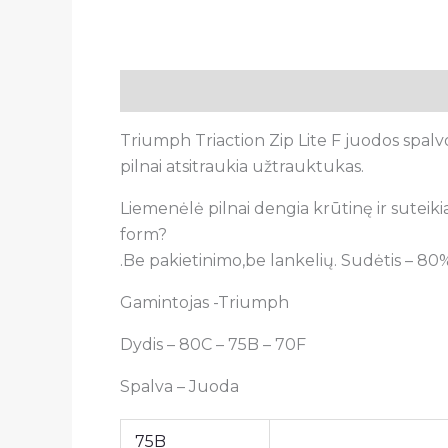
Aprašymas
Papildoma informacija
A
Triumph Triaction Zip Lite F juodos spa
pilnai atsitraukia užtrauktukas.
Liemenėlė pilnai dengia krūtinę ir suteikia
form?
.Be pakietinimo,be lankelių. Sudėtis – 80
Gamintojas -Triumph
Dydis – 80C – 75B – 70F
Spalva – Juoda
75B