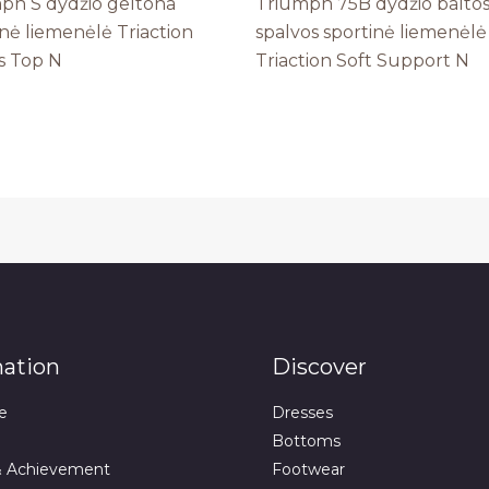
ph S dydžio geltona
Triumph 75B dydžio balto
inė liemenėlė Triaction
spalvos sportinė liemenėlė
s Top N
Triaction Soft Support N
mation
Discover
e
Dresses
Bottoms
& Achievement
Footwear