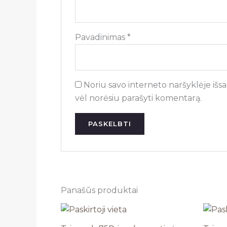
Pavadinimas
*
Noriu savo interneto naršyklėje išsau
vėl norėsiu parašyti komentarą.
Panašūs produktai