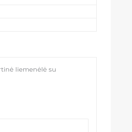
tinė liemenėlė su