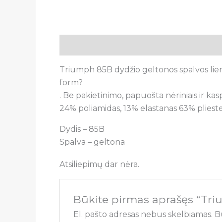
Aprašymas
Atsiliepimai (0)
Triumph 85B dydžio geltonos spalvos lieme
form?
. Be pakietinimo, papuošta nėriniais ir ka
24% poliamidas, 13% elastanas 63% pliest
Dydis – 85B
Spalva – geltona
Atsiliepimų dar nėra.
Būkite pirmas aprašęs “Tri
El. pašto adresas nebus skelbiamas.
B