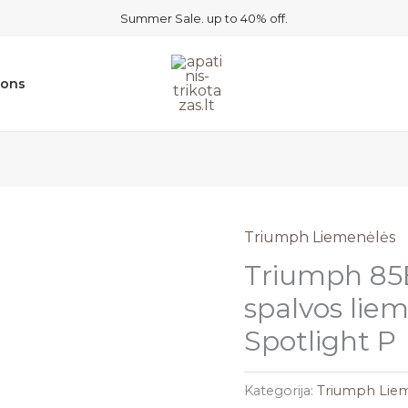
Summer Sale. up to 40% off.
ions
Triumph Liemenėlės
Triumph 85B
spalvos lie
Spotlight P
Kategorija:
Triumph Lie