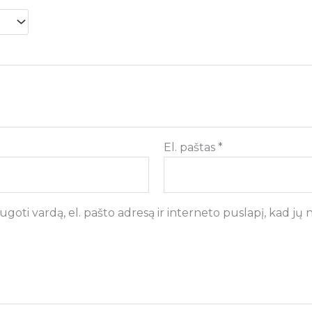
El. paštas
*
goti vardą, el. pašto adresą ir interneto puslapį, kad jų ne