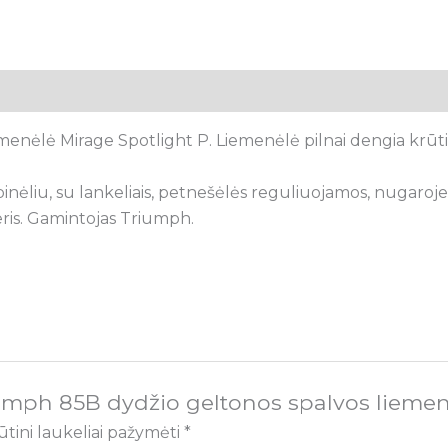
nėlė Mirage Spotlight P. Liemenėlė pilnai dengia krūtinę 
spinėliu, su lankeliais, petnešėlės reguliuojamos, nugaroje
eris. Gamintojas Triumph.
umph 85B dydžio geltonos spalvos liemen
ūtini laukeliai pažymėti
*