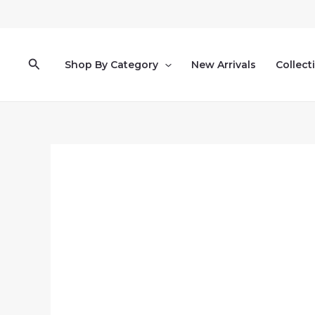
Pereiti
prie
turinio
Paieška
Shop By Category
New Arrivals
Collect