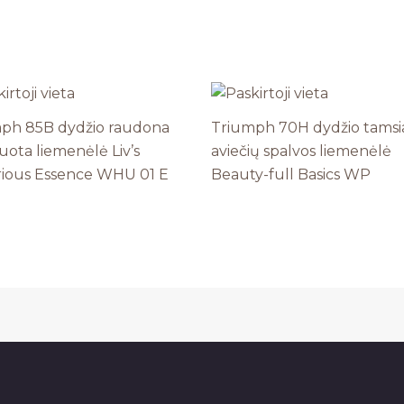
ph 85B dydžio raudona
Triumph 70H dydžio tamsi
uota liemenėlė Liv’s
aviečių spalvos liemenėlė
ious Essence WHU 01 E
Beauty-full Basics WP