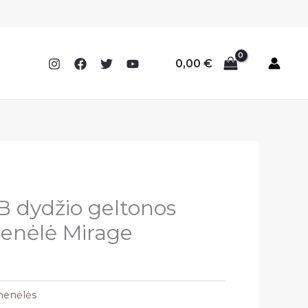
0,00
€
 dydžio geltonos
menėlė Mirage
menėlės