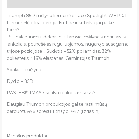
Atsiliepimai (0)
Triumph 85D mėlyna liemenėlė Lace Spotlight WHP 01.
Liemenėlė pilnai dengia krūtinę ir suteikia jai puiki?
form?
. Su pakietinimu, dekoruota tamsiai mėlynais neriniais, su
lankeliais, petnešėlės reguliuojamos, nugaroje susegama
trijose pozicijose, . Sudėtis – 52% poliamidas, 32%
poliesteris ir 16% elastanas. Gamintojas Triumph.
Spalva – mėlyna
Dydid – 85D
PASTEBĖJIMAS / spalva realiai tamsesnė
Daugiau Triumph produkcijos galite rasti mūsų
parduotuvėjė adresu Titnago 7-42 (lizdas.in).
Panašūs produktai