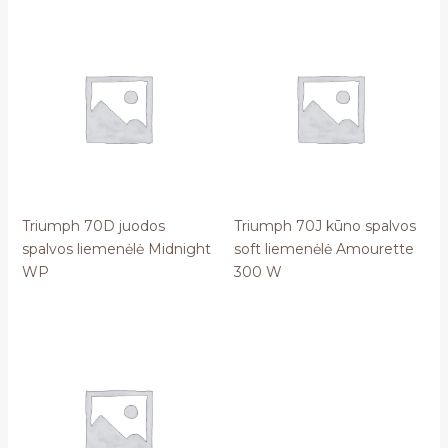
Triumph 70D juodos
Triumph 70J kūno spalvos
spalvos liemenėlė Midnight
soft liemenėlė Amourette
WP
300 W