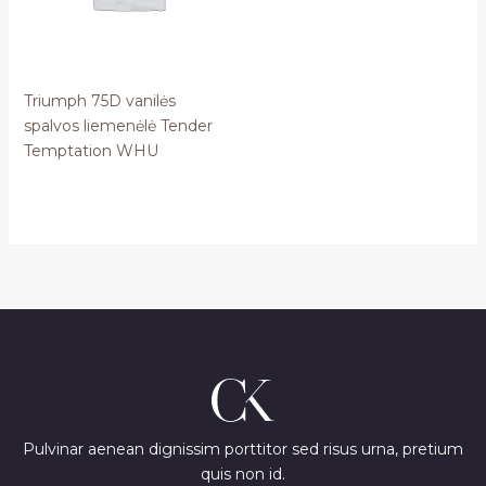
Triumph 75D vanilės
spalvos liemenėlė Tender
Temptation WHU
Pulvinar aenean dignissim porttitor sed risus urna, pretium
quis non id.