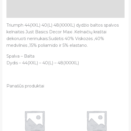
Papildoma informacija
Atsiliepimai (0)
Triumph 44(XXL) 40(L) 48(XXXXL) dydžio baltos spalvos
kelnaitės Just Basics Decor Maxi .Kelnaičių kraštai
dekoruoti nerinukais.Sudėtis 40% Viskozės ,40%
medvilnės ,15% poliamido ir 5% elastano.
Spalva – Balta
Dydis – 44(XXL) – 40(L) – 48(XXXXL)
Panašūs produktai