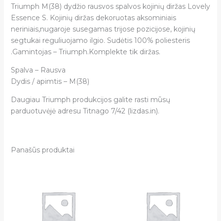
Triumph M(38) dydžio rausvos spalvos kojinių diržas Lovely
Essence S. Kojinių diržas dekoruotas aksominiais
neriniais,nugaroje susegamas trijose pozicijose, kojinių
segtukai reguliuojamo ilgio. Sudėtis 100% poliesteris
.Gamintojas – Triumph.Komplekte tik diržas.
Spalva – Rausva
Dydis / apimtis – M(38)
Daugiau Triumph produkcijos galite rasti mūsų
parduotuvėjė adresu Titnago 7/42 (lizdas.in).
Panašūs produktai