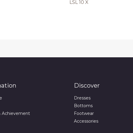
LSL 10 X
mation
Discover
e
Dresses
Bottoms
& Achievement
Footwear
Accessories