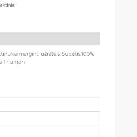
aktiniai
inukai marginti užrašais. Sudėtis 100
%
as Triumph.