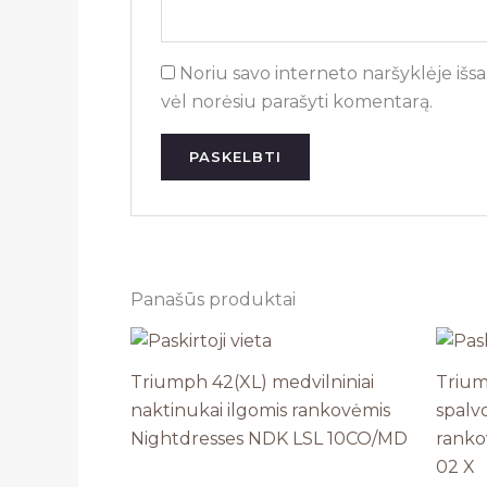
Noriu savo interneto naršyklėje išsau
vėl norėsiu parašyti komentarą.
Panašūs produktai
Triumph 42(XL) medvilniniai
Trium
naktinukai ilgomis rankovėmis
spalv
Nightdresses NDK LSL 10CO/MD
ranko
02 X