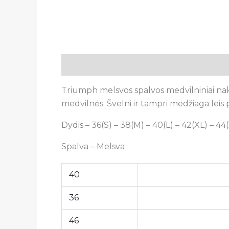
Aprašymas
Papildoma informacija
A
Triumph melsvos spalvos medvilniniai nak
medvilnės.
Švelni ir tampri medžiaga leis 
Dydis – 36(S) – 38(M) – 40(L) – 42(XL) – 4
Spalva – Melsva
40
36
46