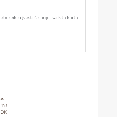
bereiktų įvesti iš naujo, kai kitą kartą
os
omis
NDK