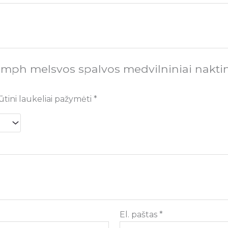
umph melsvos spalvos medvilniniai nakti
ūtini laukeliai pažymėti
*
El. paštas
*