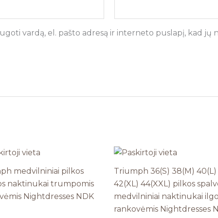
goti vardą, el. pašto adresą ir interneto puslapį, kad jų ne
ph medvilniniai pilkos
Triumph 36(S) 38(M) 40(L)
os naktinukai trumpomis
42(XL) 44(XXL) pilkos spalv
vėmis Nightdresses NDK
medvilniniai naktinukai ilg
rankovėmis Nightdresses 