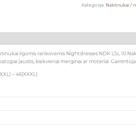
Kategorija:
Naktinukai / n
tsiliepimai (0)
tinukai ilgomis rankovėmis Nightdresses NDK LSL 10.Nakt
patogiai jaustis, kiekvienai merginai ar moteriai. Gamintoj
4(XXL) – 46(XXXL)