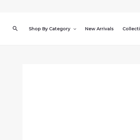
Pereiti
prie
turinio
Paieška
Shop By Category
New Arrivals
Collect