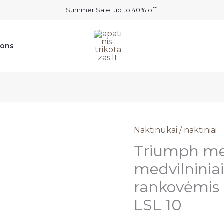
Summer Sale. up to 40% off.
ions
Naktinukai / naktiniai
Triumph mel
medvilniniai
rankovėmis
LSL 10