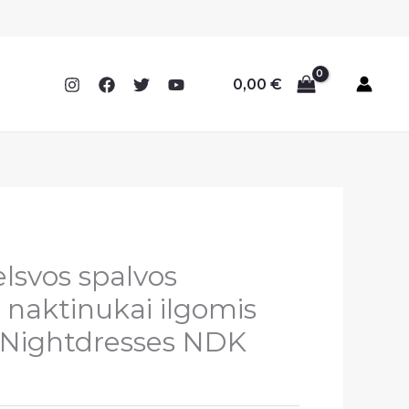
0,00
€
svos spalvos
 naktinukai ilgomis
 Nightdresses NDK