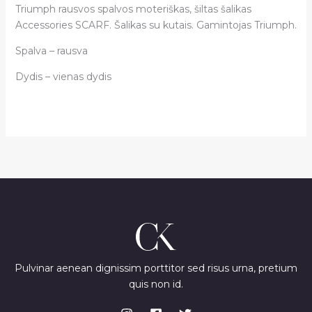
Triumph rausvos spalvos moteriškas, šiltas šalikas
Accessories SCARF. Šalikas su kutais. Gamintojas Triumph.
Spalva – rausva
Dydis – vienas dydis
Pulvinar aenean dignissim porttitor sed risus urna, pretium
quis non id.