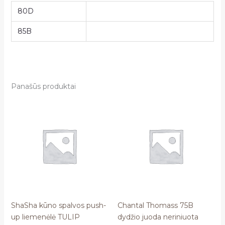
80D
85B
Panašūs produktai
ShaSha kūno spalvos push-
Chantal Thomass 75B
up liemenėlė TULIP
dydžio juoda neriniuota