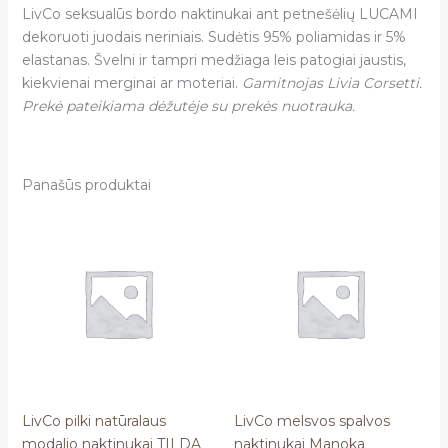
LivCo seksualūs bordo naktinukai ant petnešėlių
LUCAMI
dekoruoti juodais neriniais. Sudėtis 95% poliamidas ir 5%
elastanas. Švelni ir tampri medžiaga leis patogiai jaustis,
kiekvienai merginai ar moteriai.
Gamitnojas Livia Corsetti.
Prekė pateikiama dėžutėje su prekės nuotrauka.
Panašūs produktai
LivCo pilki natūralaus
LivCo melsvos spalvos
modalio naktinukai TILDA
naktinukai Manoka