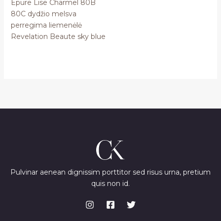
Epure Lise Charmel 80B
80C dydžio melsva
perregima liemenėlė
Revelation Beaute sky blue
Pulvinar aenean dignissim porttitor sed risus urna, pretium
quis non id.