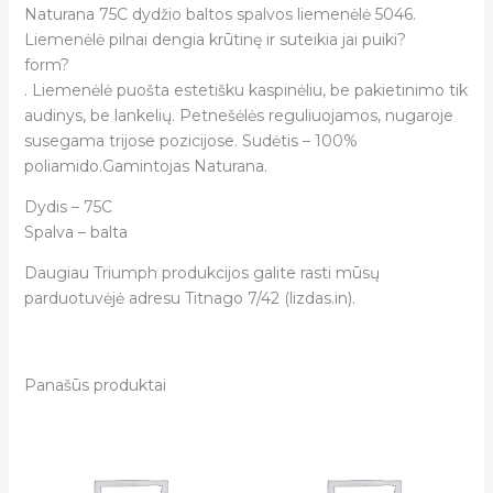
Naturana 75C dydžio baltos spalvos liemenėlė 5046.
Liemenėlė pilnai dengia krūtinę ir suteikia jai puiki?
form?
. Liemenėlė puošta estetišku kaspinėliu, be pakietinimo tik
audinys, be lankelių. Petnešėlės reguliuojamos, nugaroje
susegama trijose pozicijose. Sudėtis – 100%
poliamido.Gamintojas Naturana.
Dydis – 75C
Spalva – balta
Daugiau Triumph produkcijos galite rasti mūsų
parduotuvėjė adresu Titnago 7/42 (lizdas.in).
Panašūs produktai