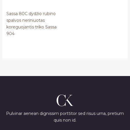
Sassa 80C dydžio rubino
spalvos neriniuotas
koreguojantis triko Sassa
904
Pulvinar aenean dignissim porttitor sed risus urna, pretium
quis non id.