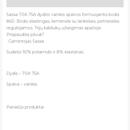
Atsiliepimai (0)
Sassa 70A 75A dydžio vanilės spalvos formuojantis bodis
860. Bodis elastingas, liemenėlė su lankeliais, petnešėlės
reguliojamos. Trijų kabliukų užsegimas apačioje.
Prispaudžia pilvuk?
. Gamintojas Sassa.
Sudėtis 92% poliamido ir 8% elastanas.
Dydis – 70A 75A
Spalva – vanilės
Panašūs produktai