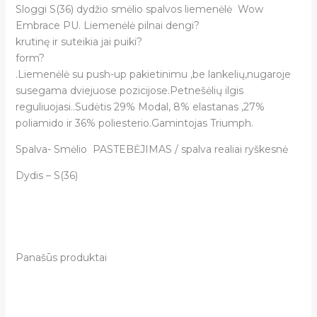
Sloggi S(36) dydžio smėlio spalvos liemenėlė Wow
Embrace PU. Liemenėlė pilnai dengi?
krutinę ir suteikia jai puiki?
form?
.Liemenėlė su push-up pakietinimu ,be lankelių,nugaroje
susegama dviejuose pozicijose.Petnešėlių ilgis
reguliuojasi..Sudėtis 29% Modal, 8% elastanas ,27%
poliamido ir 36% poliesterio.Gamintojas Triumph.
Spalva- Smėlio PASTEBĖJIMAS / spalva realiai ryškesnė
Dydis – S(36)
Panašūs produktai