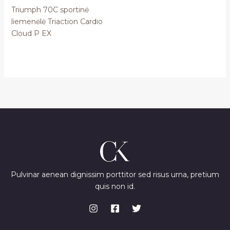
Triumph 70C sportinė
liemenėlė Triaction Cardio
Cloud P EX
Pulvinar aenean dignissim porttitor sed risus urna, pretium
quis non id.