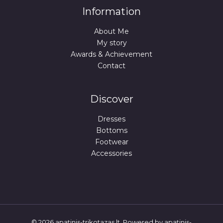
Information
About Me
My story
Awards & Achievement
Contact
Discover
Dresses
Bottoms
Footwear
Accessories
© 2026 apatinis-trikotazas.lt. Powered by apatinis-