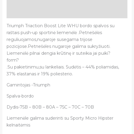
Papildoma informacija
Atsiliepimai (0)
Triumph Triaction Boost Lite WHU bordo spalvos su
raštais push-up sportinė liemenėlė .Petnešėlės
reguliuojamos,nugaroje susegama trijose
pozicijose.Petnešėles nugaroje galima sukryžiuoti.
Liemenėlė pilnai dengia krūtinę ir suteikia jai puiki?
form?
.Su pakietinimu,su lankeliais. Sudėtis – 44% poliamidas,
37% elastanas ir 19% poliesterio.
Gamintojas -Triumph
Spalva-bordo
Dydis-75B – 80B – 80A – 75C – 70C – 70B
Liemenėle galima suderinti su Sporty Micro Hipster
kelnaitėmis