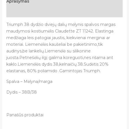
Aprašymas
Atsiliepimai (0)
Triumph 38 dydžio dviejų dalių mėlynis spalvos margas
maudymosi kostiumėlis Claudette ZT 11242.
Elastinga
medžiaga leis patogiai jaustis, kiekvienai merginai ar
moteriai. Liemenėlės kaušeliai be pakietinimo,tik
audinys,be lankelių.Liemenėlė su silikonine
juosta.Petnešėlių ilgį galima koreguoti,nes rišama ant
kaklo.Liemenėlės dydis 38,kelnaičių 38.Sudėtis 20%
elastanas, 80% poliamido .Gamintojas Triumph.
Spalva – Mėlyna/marga
Dydis – 38B/38
Panašūs produktai