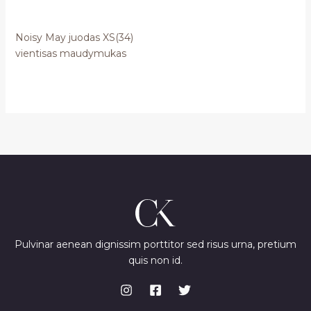
Noisy May juodas XS(34)
vientisas maudymukas
Pulvinar aenean dignissim porttitor sed risus urna, pretium
quis non id.